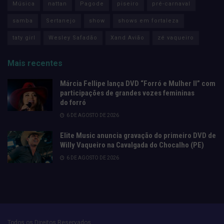
Música
nattan
Pagode
piseiro
pré-carnaval
samba
Sertanejo
show
shows em fortaleza
taty girl
Wesley Safadão
Xand Avião
zé vaqueiro
Mais recentes
Márcia Fellipe lança DVD “Forró e Mulher II” com
participações de grandes vozes femininas
do forró
6 DE AGOSTO DE 2026
Elite Music anuncia gravação do primeiro DVD de
Willy Vaqueiro na Cavalgada do Chocalho (PE)
6 DE AGOSTO DE 2026
Todos os Direitos Reservados