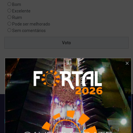
Bom
Excelente
Ruim
Pode ser melhorado
Sem comentários
Ver resultados
Arquivo de enquete