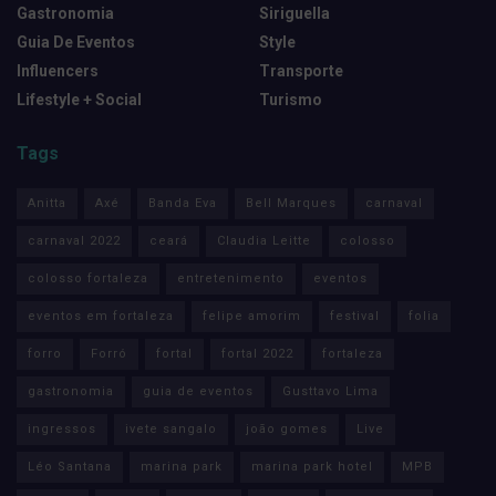
Gastronomia
Siriguella
Guia De Eventos
Style
Influencers
Transporte
Lifestyle + Social
Turismo
Tags
Anitta
Axé
Banda Eva
Bell Marques
carnaval
carnaval 2022
ceará
Claudia Leitte
colosso
colosso fortaleza
entretenimento
eventos
eventos em fortaleza
felipe amorim
festival
folia
forro
Forró
fortal
fortal 2022
fortaleza
gastronomia
guia de eventos
Gusttavo Lima
ingressos
ivete sangalo
joão gomes
Live
Léo Santana
marina park
marina park hotel
MPB