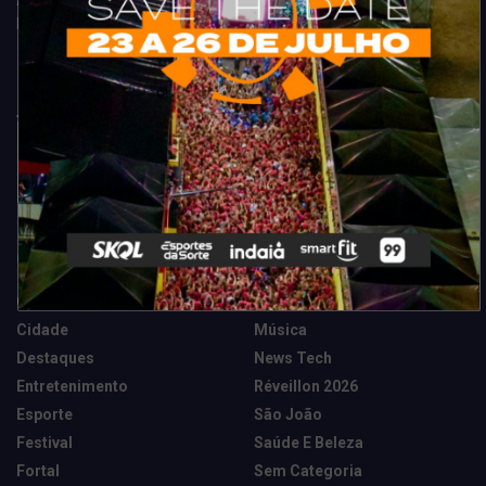
Acompanhe todas as novidades do entretenimento na região de
Fortaleza. Dicas, promoções, coberturas exclusivas e muito mais.
Categorias
Camarote Vip Junino
Marketing E Negócios
Cidade
Música
Destaques
News Tech
Entretenimento
Réveillon 2026
Esporte
São João
Festival
Saúde E Beleza
Fortal
Sem Categoria