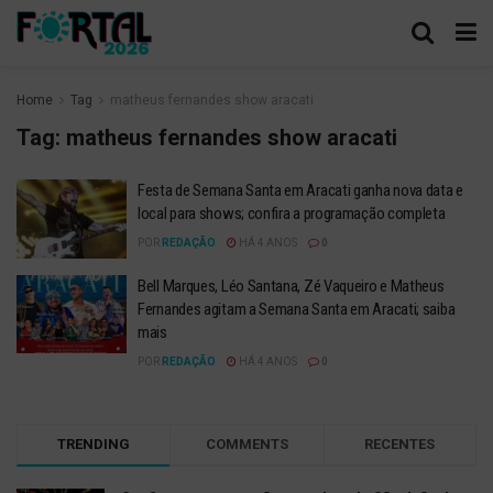
Home
Tag
matheus fernandes show aracati
Tag:
matheus fernandes show aracati
Festa de Semana Santa em Aracati ganha nova data e
local para shows; confira a programação completa
POR
REDAÇÃO
HÁ 4 ANOS
0
Bell Marques, Léo Santana, Zé Vaqueiro e Matheus
Fernandes agitam a Semana Santa em Aracati; saiba
mais
POR
REDAÇÃO
HÁ 4 ANOS
0
TRENDING
COMMENTS
RECENTES