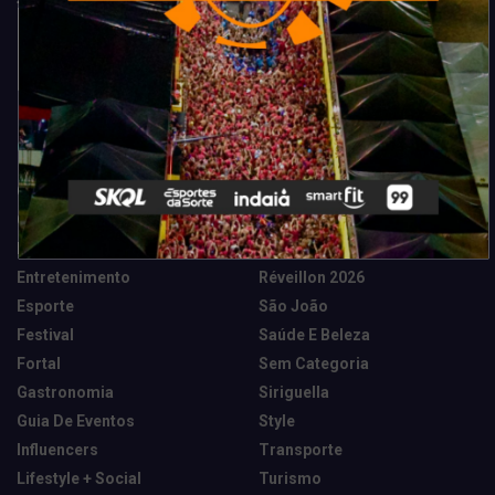
Categorias
Camarote Vip Junino
Marketing E Negócios
Cidade
Música
Destaques
News Tech
Entretenimento
Réveillon 2026
Esporte
São João
Festival
Saúde E Beleza
Fortal
Sem Categoria
Gastronomia
Siriguella
Guia De Eventos
Style
Influencers
Transporte
Lifestyle + Social
Turismo