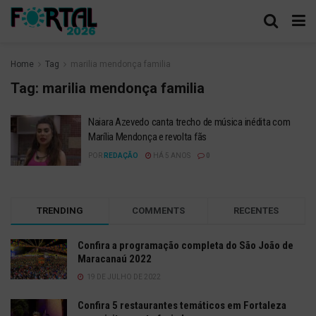
Home
Tag
marilia mendonça familia
Tag:
marilia mendonça familia
Naiara Azevedo canta trecho de música inédita com
Marília Mendonça e revolta fãs
POR
REDAÇÃO
HÁ 5 ANOS
0
TRENDING
COMMENTS
RECENTES
Confira a programação completa do São João de
Maracanaú 2022
19 DE JULHO DE 2022
Confira 5 restaurantes temáticos em Fortaleza