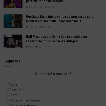
para visitar neste feriado
6 DE SETEMBRO DE 2021
Gusttavo Lima inicia venda de ingressos para
festival em navio luxuoso; saiba mais
9 DE JULHO DE 2021
Bell Marques confirma live especial com
repertório do show ‘Só As Antigas’
6 DE ABRIL DE 2020
Enquetes
Como está o meu site?
Bom
Excelente
Ruim
Pode ser melhorado
Sem comentários