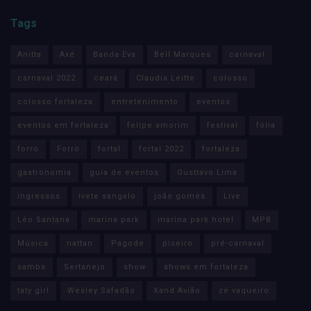
Tags
Anitta
Axé
Banda Eva
Bell Marques
carnaval
carnaval 2022
ceará
Claudia Leitte
colosso
colosso fortaleza
entretenimento
eventos
eventos em fortaleza
felipe amorim
festival
folia
forro
Forró
fortal
fortal 2022
fortaleza
gastronomia
guia de eventos
Gusttavo Lima
ingressos
ivete sangalo
joão gomes
Live
Léo Santana
marina park
marina park hotel
MPB
Música
nattan
Pagode
piseiro
pré-carnaval
samba
Sertanejo
show
shows em fortaleza
taty girl
Wesley Safadão
Xand Avião
zé vaqueiro