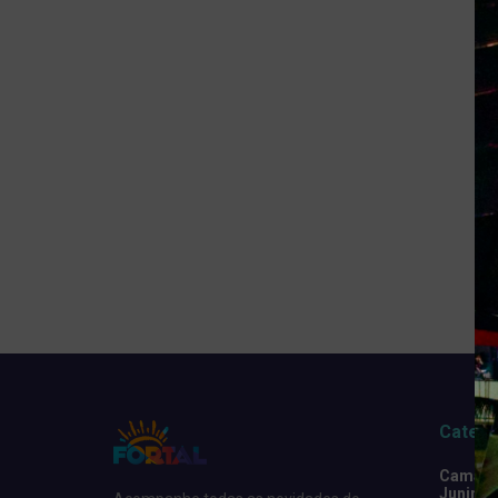
Catego
Camarot
Junino