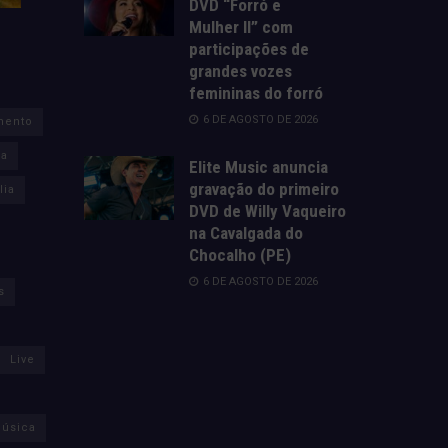
DVD “Forró e
Mulher II” com
participações de
grandes vozes
femininas do forró
6 DE AGOSTO DE 2026
mento
za
Elite Music anuncia
gravação do primeiro
lia
DVD de Willy Vaqueiro
na Cavalgada do
Chocalho (PE)
6 DE AGOSTO DE 2026
s
Live
úsica