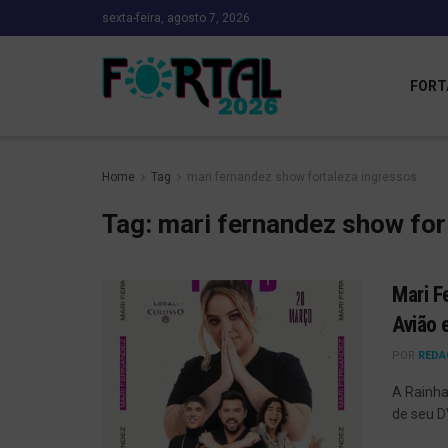
sexta-feira, agosto 7, 2026
FORT
Home
Tag
mari fernandez show fortaleza ingressos
Tag:
mari fernandez show for
Mari F
Avião 
POR
REDA
A Rainha
de seu D