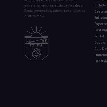
Acompanhe todas as novidades do
Cidade
entretenimento na região de Fortaleza.
Dicas, promoções, coberturas exclusivas
Destaq
e muito mais.
Entrete
Esporte
Festival
Fortal
Gastro
Guia De
Influen
Lifestyl