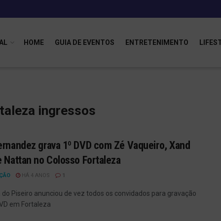
AL
HOME
GUIA DE EVENTOS
ENTRETENIMENTO
LIFES
taleza ingressos
ernandez grava 1º DVD com Zé Vaqueiro, Xand
e Nattan no Colosso Fortaleza
ÇÃO
HÁ 4 ANOS
1
 do Piseiro anunciou de vez todos os convidados para gravação
VD em Fortaleza