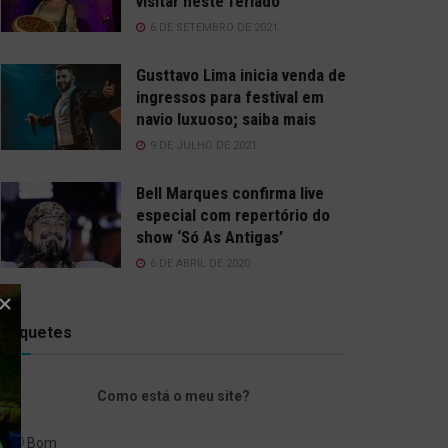
visitar neste feriado
6 DE SETEMBRO DE 2021
Gusttavo Lima inicia venda de
ingressos para festival em
navio luxuoso; saiba mais
9 DE JULHO DE 2021
Bell Marques confirma live
especial com repertório do
show ‘Só As Antigas’
6 DE ABRIL DE 2020
Enquetes
Como está o meu site?
Bom