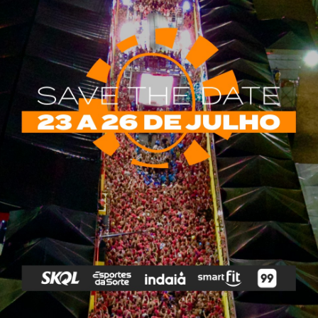
rias
Tags
e Vip
Marketing E
Anitta
Axé
Banda Eva
Negócios