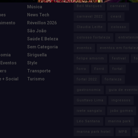
Bell Marques
carnaval
Música
ues
News Tech
carnaval 2022
ceará
nimento
Réveillon 2026
Claudia Leitte
colosso
São João
colosso fortaleza
entreteni
Saúde E Beleza
Sem Categoria
eventos
eventos em fortale
nomia
Siriguella
felipe amorim
festival
fo
 Eventos
Style
forro
Forró
fortal
cers
Transporte
e + Social
Turismo
fortal 2022
fortaleza
gastronomia
guia de evento
Gusttavo Lima
ingressos
ivete sangalo
joão gomes
Léo Santana
marina park
marina park hotel
MPB
M