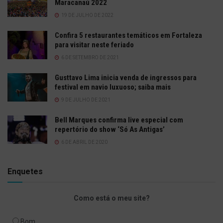
Maracanaú 2022
19 DE JULHO DE 2022
Confira 5 restaurantes temáticos em Fortaleza
para visitar neste feriado
6 DE SETEMBRO DE 2021
Gusttavo Lima inicia venda de ingressos para
festival em navio luxuoso; saiba mais
9 DE JULHO DE 2021
Bell Marques confirma live especial com
repertório do show ‘Só As Antigas’
6 DE ABRIL DE 2020
Enquetes
Como está o meu site?
Bom