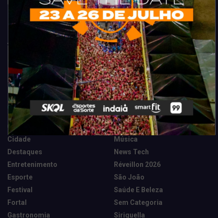
Fortaleza. Dicas, promoções, coberturas exclusivas e muito mais.
Categorias
Camarote Vip Junino
Marketing E Negócios
Cidade
Música
Destaques
News Tech
Entretenimento
Réveillon 2026
Esporte
São João
Festival
Saúde E Beleza
Fortal
Sem Categoria
Gastronomia
Siriguella