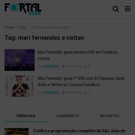
Home
Tag
mari fernandez e nattan
Tag:
mari fernandez e nattan
Mari Fernandez grava primeiro DVD em Fortaleza;
confira
POR
REDAÇÃO
HÁ 4 ANOS
0
Mari Fernandez grava 1º DVD com Zé Vaqueiro, Xand
Avião e Nattan no Colosso Fortaleza
POR
REDAÇÃO
HÁ 4 ANOS
1
TRENDING
COMMENTS
RECENTES
Confira a programação completa do São João de