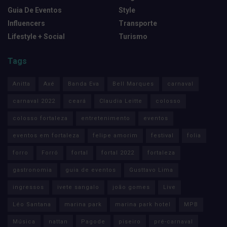
Guia De Eventos
Style
Influencers
Transporte
Lifestyle + Social
Turismo
Tags
Anitta
Axé
Banda Eva
Bell Marques
carnaval
carnaval 2022
ceará
Claudia Leitte
colosso
colosso fortaleza
entretenimento
eventos
eventos em fortaleza
felipe amorim
festival
folia
forro
Forró
fortal
fortal 2022
fortaleza
gastronomia
guia de eventos
Gusttavo Lima
ingressos
ivete sangalo
joão gomes
Live
Léo Santana
marina park
marina park hotel
MPB
Música
nattan
Pagode
piseiro
pré-carnaval