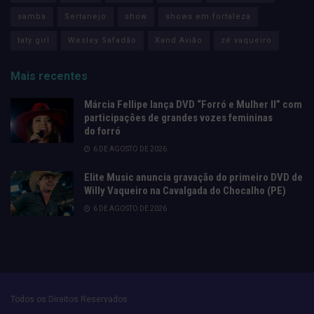
samba
Sertanejo
show
shows em fortaleza
taty girl
Wesley Safadão
Xand Avião
zé vaqueiro
Mais recentes
Márcia Fellipe lança DVD “Forró e Mulher II” com
participações de grandes vozes femininas
do forró
6 DE AGOSTO DE 2026
Elite Music anuncia gravação do primeiro DVD de
Willy Vaqueiro na Cavalgada do Chocalho (PE)
6 DE AGOSTO DE 2026
Todos os Direitos Reservados