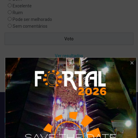
Excelente
Ruim
Pode ser melhorado
Sem comentários
Ver resultados
Arquivo de enquete
Acompanhe todas as novidades do entretenimento na região de