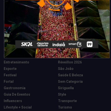
Categorias
Camarote Vip Junino
Marketing E Negócios
Cidade
Música
Destaques
News Tech
Entretenimento
Réveillon 2026
Esporte
São João
Festival
Saúde E Beleza
Fortal
Sem Categoria
Gastronomia
Siriguella
Guia De Eventos
Style
Influencers
Transporte
Lifestyle + Social
Turismo