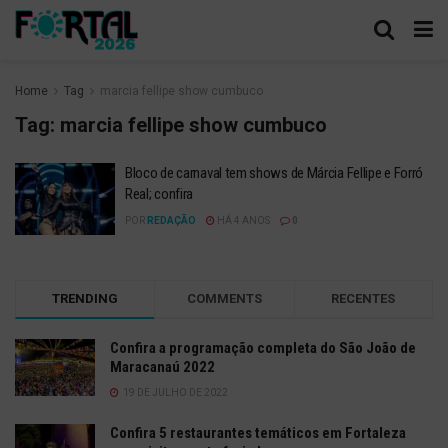
Home
Tag
marcia fellipe show cumbuco
Tag:
marcia fellipe show cumbuco
Bloco de carnaval tem shows de Márcia Fellipe e Forró
Real; confira
POR
REDAÇÃO
HÁ 4 ANOS
0
TRENDING
COMMENTS
RECENTES
Confira a programação completa do São João de
Maracanaú 2022
19 DE JULHO DE 2022
Confira 5 restaurantes temáticos em Fortaleza