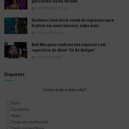
para visitar neste feriado
6 DE SETEMBRO DE 2021
Gusttavo Lima inicia venda de ingressos para
festival em navio luxuoso; saiba mais
9 DE JULHO DE 2021
Bell Marques confirma live especial com
repertório do show ‘Só As Antigas’
6 DE ABRIL DE 2020
Enquetes
Como está o meu site?
Bom
Excelente
Ruim
Pode ser melhorado
Sem comentários