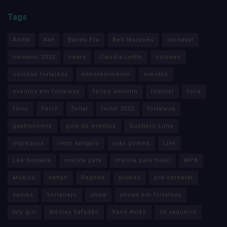
Tags
Anitta
Axé
Banda Eva
Bell Marques
carnaval
carnaval 2022
ceará
Claudia Leitte
colosso
colosso fortaleza
entretenimento
eventos
eventos em fortaleza
felipe amorim
festival
folia
forro
Forró
fortal
fortal 2022
fortaleza
gastronomia
guia de eventos
Gusttavo Lima
ingressos
ivete sangalo
joão gomes
Live
Léo Santana
marina park
marina park hotel
MPB
Música
nattan
Pagode
piseiro
pré-carnaval
samba
Sertanejo
show
shows em fortaleza
taty girl
Wesley Safadão
Xand Avião
zé vaqueiro