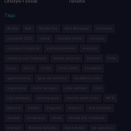
Lifestyle + Social
Turismo
Tags
Anitta
Axé
Banda Eva
Bell Marques
carnaval
carnaval 2022
ceará
Claudia Leitte
colosso
colosso fortaleza
entretenimento
eventos
eventos em fortaleza
felipe amorim
festival
folia
forro
Forró
fortal
fortal 2022
fortaleza
gastronomia
guia de eventos
Gusttavo Lima
ingressos
ivete sangalo
joão gomes
Live
Léo Santana
marina park
marina park hotel
MPB
Música
nattan
Pagode
piseiro
pré-carnaval
samba
Sertanejo
show
shows em fortaleza
taty girl
Wesley Safadão
Xand Avião
zé vaqueiro