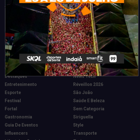
Categorias
Camarote Vip Junino
Marketing E Negócios
Cidade
Música
Destaques
News Tech
Entretenimento
Réveillon 2026
Esporte
São João
Festival
Saúde E Beleza
Fortal
Sem Categoria
Gastronomia
Siriguella
Guia De Eventos
Style
Influencers
Transporte