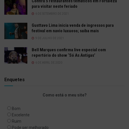
Confira 5 restaurantes temáticos em Fortaleza
para visitar neste feriado
6 DE SETEMBRO DE 2021
Gusttavo Lima inicia venda de ingressos para
festival em navio luxuoso; saiba mais
9 DE JULHO DE 2021
Bell Marques confirma live especial com
repertório do show ‘Só As Antigas’
6 DE ABRIL DE 2020
Enquetes
Como está o meu site?
Bom
Excelente
Ruim
Pode ser melhorado