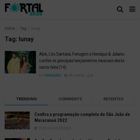
Home
Tag
lunay
Tag:
lunay
Alok, Léo Santana, Ferrugem e Henrique & Juliano:
confira os principais lançamentos musicais desta
sexta-feira (14)
POR
REDAÇÃO
HÁ 5 ANOS
0
TRENDING
COMMENTS
RECENTES
Confira a programação completa do São João de
Maracanaú 2022
19 DE JULHO DE 2022