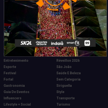
Categorias
Camarote Vip Junino
Marketing E Negócios
Cidade
Música
Destaques
News Tech
Entretenimento
Réveillon 2026
Esporte
São João
Festival
Saúde E Beleza
Fortal
Sem Categoria
Gastronomia
Siriguella
Guia De Eventos
Style
Influencers
Transporte
Lifestyle + Social
Turismo