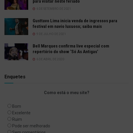
para visitar neste feriado
6 DE SETEMBRO DE 2021
Gusttavo Lima inicia venda de ingressos para
festival em navio luxuoso; saiba mais
9 DE JULHO DE 2021
Bell Marques confirma live especial com
repertório do show ‘Só As Antigas’
6 DE ABRIL DE 2020
Enquetes
Como está o meu site?
Bom
Excelente
Ruim
Pode ser melhorado
Sem comentários