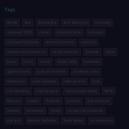
Tags
Anitta
Axé
Banda Eva
Bell Marques
carnaval
carnaval 2022
ceará
Claudia Leitte
colosso
colosso fortaleza
entretenimento
eventos
eventos em fortaleza
felipe amorim
festival
folia
forro
Forró
fortal
fortal 2022
fortaleza
gastronomia
guia de eventos
Gusttavo Lima
ingressos
ivete sangalo
joão gomes
Live
Léo Santana
marina park
marina park hotel
MPB
Música
nattan
Pagode
piseiro
pré-carnaval
samba
Sertanejo
show
shows em fortaleza
taty girl
Wesley Safadão
Xand Avião
zé vaqueiro