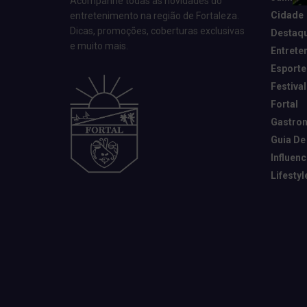
Acompanhe todas as novidades do
Cidade
entretenimento na região de Fortaleza.
Dicas, promoções, coberturas exclusivas
Destaq
e muito mais.
Entrete
Esporte
Festival
Fortal
Gastro
Guia De
Influen
Lifestyl