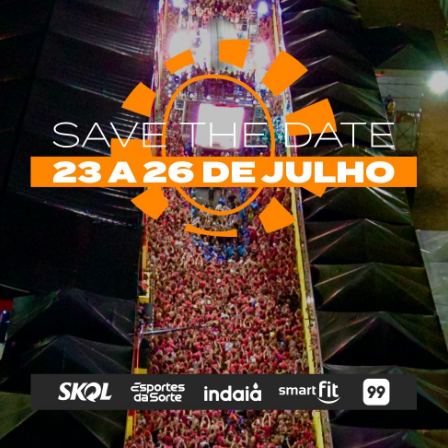
rias
Tags
e Vip
Marketing E
Anitta
Axé
Banda Eva
Negócios