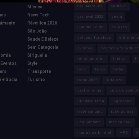
Bell Marques
carnaval
Música
ues
News Tech
carnaval 2022
ceará
nimento
Réveillon 2026
Claudia Leitte
colosso
São João
colosso fortaleza
entreteni
Saúde E Beleza
Sem Categoria
eventos
eventos em fortale
nomia
Siriguella
felipe amorim
festival
fo
 Eventos
Style
forro
Forró
fortal
cers
Transporte
e + Social
Turismo
fortal 2022
fortaleza
gastronomia
guia de evento
Gusttavo Lima
ingressos
ivete sangalo
joão gomes
Léo Santana
marina park
marina park hotel
MPB
M