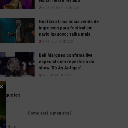
visitar neste feriado
6 DE SETEMBRO DE 2021
Gusttavo Lima inicia venda de
ingressos para festival em
navio luxuoso; saiba mais
9 DE JULHO DE 2021
Bell Marques confirma live
especial com repertório do
show ‘Só As Antigas’
6 DE ABRIL DE 2020
Enquetes
Como está o meu site?
Bom