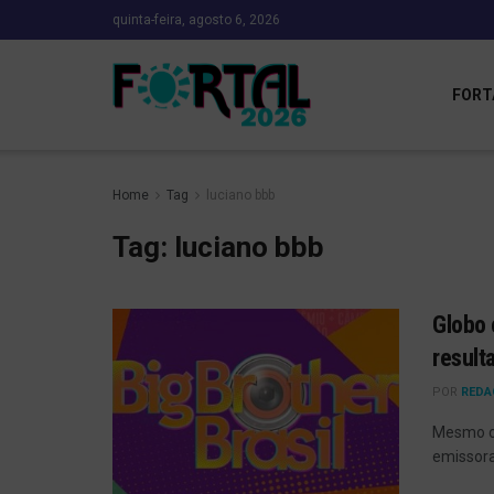
quinta-feira, agosto 6, 2026
FORT
Home
Tag
luciano bbb
Tag:
luciano bbb
Globo 
result
POR
REDA
Mesmo co
emissora