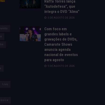
Raffa Torres lança
“Autodefesa”, que
integra o DVD “Alma”
5 DE AGOSTO DE 2026
Com foco em
mento
grandes labels e
za
gravações de DVDs,
Camarote Shows
lia
anuncia agenda
nacional de eventos
para agosto
5 DE AGOSTO DE 2026
s
Live
úsica