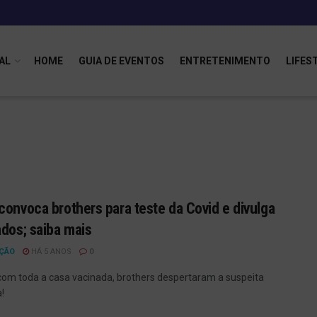
AL
HOME
GUIA DE EVENTOS
ENTRETENIMENTO
LIFES
convoca brothers para teste da Covid e divulga
ados; saiba mais
ÇÃO
HÁ 5 ANOS
0
m toda a casa vacinada, brothers despertaram a suspeita
!