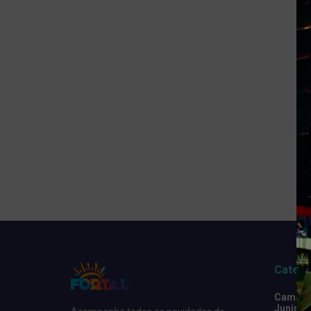
Catego
Camarot
Junino