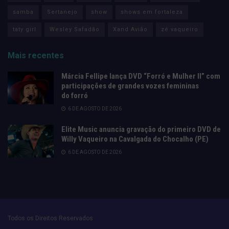
samba
Sertanejo
show
shows em fortaleza
taty girl
Wesley Safadão
Xand Avião
zé vaqueiro
Mais recentes
Márcia Fellipe lança DVD “Forró e Mulher II” com
participações de grandes vozes femininas
do forró
6 DE AGOSTO DE 2026
Elite Music anuncia gravação do primeiro DVD de
Willy Vaqueiro na Cavalgada do Chocalho (PE)
6 DE AGOSTO DE 2026
Todos os Direitos Reservados