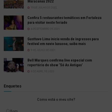
Maracanaú 2022
19 DE JULHO DE 2022
Confira 5 restaurantes temáticos em Fortaleza
para visitar neste feriado
6 DE SETEMBRO DE 2021
Gusttavo Lima inicia venda de ingressos para
festival em navio luxuoso; saiba mais
9 DE JULHO DE 2021
Bell Marques confirma live especial com
repertório do show ‘Só As Antigas’
6 DE ABRIL DE 2020
Enquetes
Como está o meu site?
Bom