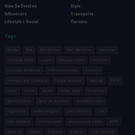
Guia De Eventos
Style
Influencers
Transporte
Lifestyle + Social
Turismo
Tags
Anitta
Axé
Banda Eva
Bell Marques
carnaval
carnaval 2022
ceará
Claudia Leitte
colosso
colosso fortaleza
entretenimento
eventos
eventos em fortaleza
felipe amorim
festival
folia
forro
Forró
fortal
fortal 2022
fortaleza
gastronomia
guia de eventos
Gusttavo Lima
ingressos
ivete sangalo
joão gomes
Live
Léo Santana
marina park
marina park hotel
MPB
Música
nattan
Pagode
piseiro
pré-carnaval