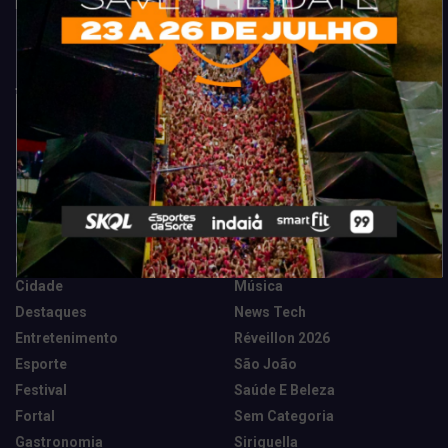
Fortaleza. Dicas, promoções, coberturas exclusivas e muito mais.
Categorias
Camarote Vip Junino
Marketing E Negócios
Cidade
Música
Destaques
News Tech
Entretenimento
Réveillon 2026
Esporte
São João
Festival
Saúde E Beleza
Fortal
Sem Categoria
Gastronomia
Siriguella