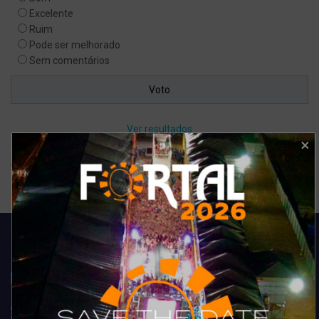
Excelente
Ruim
Pode ser melhorado
Sem comentários
Ver resultados
Arquivo de enquete
Acompanhe todas as novidades do entretenimento na região de