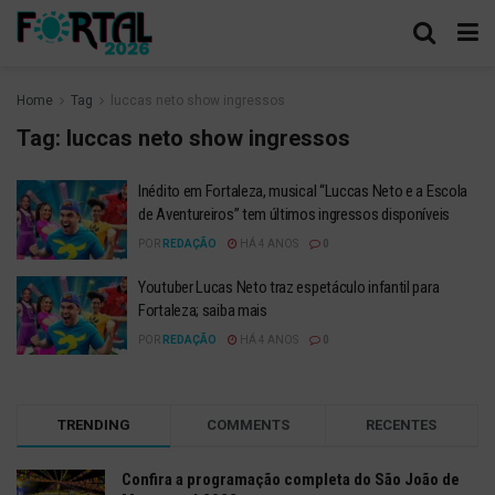
Home
Tag
luccas neto show ingressos
Tag:
luccas neto show ingressos
Inédito em Fortaleza, musical “Luccas Neto e a Escola
de Aventureiros” tem últimos ingressos disponíveis
POR
REDAÇÃO
HÁ 4 ANOS
0
Youtuber Lucas Neto traz espetáculo infantil para
Fortaleza; saiba mais
POR
REDAÇÃO
HÁ 4 ANOS
0
TRENDING
COMMENTS
RECENTES
Confira a programação completa do São João de