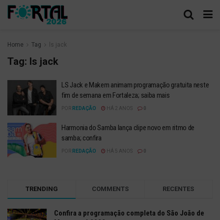
Home
Tag
ls jack
Tag:
ls jack
LS Jack e Makem animam programação gratuita neste
fim de semana em Fortaleza; saiba mais
POR
REDAÇÃO
HÁ 2 ANOS
0
Harmonia do Samba lança clipe novo em ritmo de
samba; confira
POR
REDAÇÃO
HÁ 5 ANOS
0
TRENDING
COMMENTS
RECENTES
Confira a programação completa do São João de