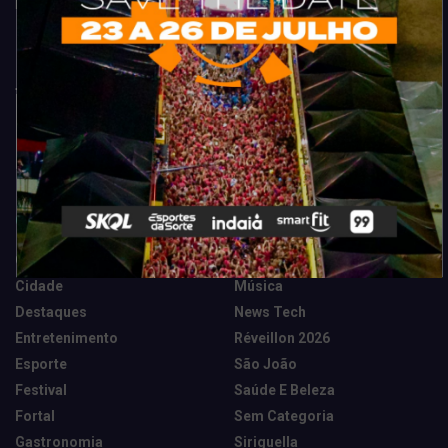
Fortaleza. Dicas, promoções, coberturas exclusivas e muito mais.
Categorias
Camarote Vip Junino
Marketing E Negócios
Cidade
Música
Destaques
News Tech
Entretenimento
Réveillon 2026
Esporte
São João
Festival
Saúde E Beleza
Fortal
Sem Categoria
Gastronomia
Siriguella