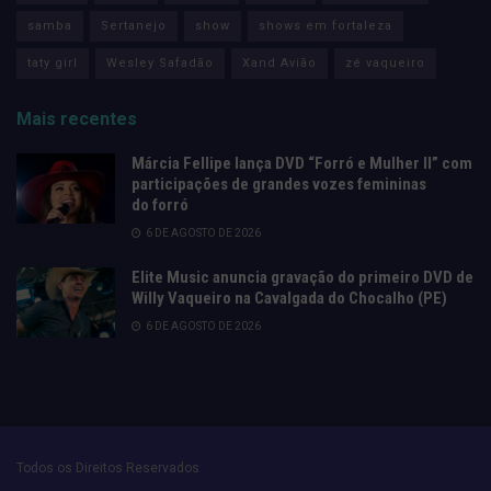
samba
Sertanejo
show
shows em fortaleza
taty girl
Wesley Safadão
Xand Avião
zé vaqueiro
Mais recentes
Márcia Fellipe lança DVD “Forró e Mulher II” com
participações de grandes vozes femininas
do forró
6 DE AGOSTO DE 2026
Elite Music anuncia gravação do primeiro DVD de
Willy Vaqueiro na Cavalgada do Chocalho (PE)
6 DE AGOSTO DE 2026
Todos os Direitos Reservados