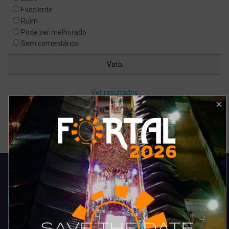
Excelente
Ruim
Pode ser melhorado
Sem comentários
Ver resultados
Arquivo de enquete
Acompanhe todas as novidades do entretenimento na região de