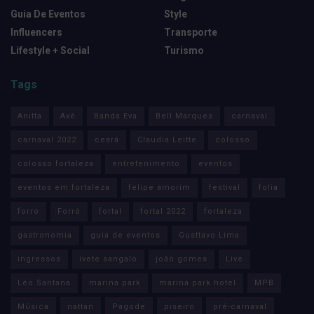
Guia De Eventos
Style
Influencers
Transporte
Lifestyle + Social
Turismo
Tags
Anitta
Axé
Banda Eva
Bell Marques
carnaval
carnaval 2022
ceará
Claudia Leitte
colosso
colosso fortaleza
entretenimento
eventos
eventos em fortaleza
felipe amorim
festival
folia
forro
Forró
fortal
fortal 2022
fortaleza
gastronomia
guia de eventos
Gusttavo Lima
ingressos
ivete sangalo
joão gomes
Live
Léo Santana
marina park
marina park hotel
MPB
Música
nattan
Pagode
piseiro
pré-carnaval