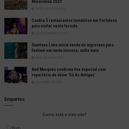
Maracanaú 2022
19 DE JULHO DE 2022
Confira 5 restaurantes temáticos em Fortaleza
para visitar neste feriado
6 DE SETEMBRO DE 2021
Gusttavo Lima inicia venda de ingressos para
festival em navio luxuoso; saiba mais
9 DE JULHO DE 2021
Bell Marques confirma live especial com
repertório do show ‘Só As Antigas’
6 DE ABRIL DE 2020
Enquetes
Como está o meu site?
Bom