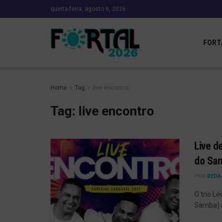
quinta-feira, agosto 6, 2026
FORT
Home
Tag
live encontro
Tag:
live encontro
Live d
do Sam
POR
REDA
O trio L
Samba) a