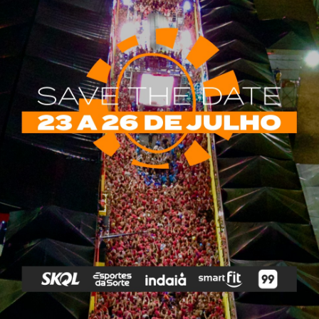
rias
Tags
e Vip
Marketing E
Anitta
Axé
Banda Eva
Negócios