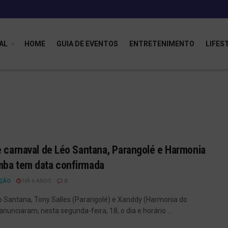
AL
HOME
GUIA DE EVENTOS
ENTRETENIMENTO
LIFES
e carnaval de Léo Santana, Parangolé e Harmonia
ba tem data confirmada
ÇÃO
HÁ 6 ANOS
0
éo Santana, Tony Salles (Parangolé) e Xanddy (Harmonia do
nunciaram, nesta segunda-feira, 18, o dia e horário ...