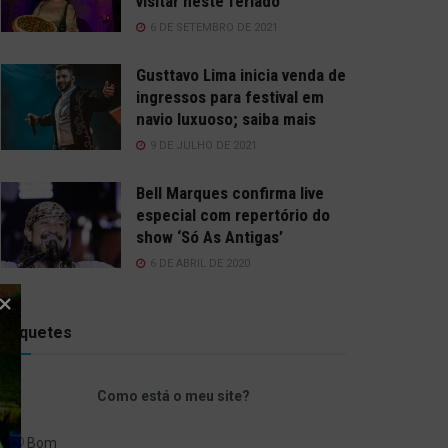
visitar neste feriado
6 DE SETEMBRO DE 2021
Gusttavo Lima inicia venda de
ingressos para festival em
navio luxuoso; saiba mais
9 DE JULHO DE 2021
Bell Marques confirma live
especial com repertório do
show ‘Só As Antigas’
6 DE ABRIL DE 2020
Enquetes
Como está o meu site?
Bom