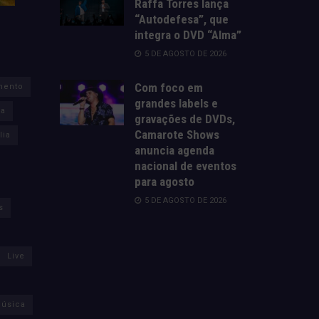
Raffa Torres lança
“Autodefesa”, que
integra o DVD “Alma”
5 DE AGOSTO DE 2026
Com foco em
mento
grandes labels e
za
gravações de DVDs,
Camarote Shows
lia
anuncia agenda
nacional de eventos
para agosto
5 DE AGOSTO DE 2026
s
Live
úsica