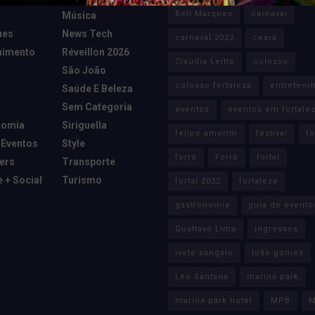
Bell Marques
carnaval
Música
ues
News Tech
carnaval 2022
ceará
nimento
Réveillon 2026
Claudia Leitte
colosso
São João
colosso fortaleza
entreteni
Saúde E Beleza
Sem Categoria
eventos
eventos em fortale
nomia
Siriguella
felipe amorim
festival
fo
 Eventos
Style
forro
Forró
fortal
cers
Transporte
e + Social
Turismo
fortal 2022
fortaleza
gastronomia
guia de evento
Gusttavo Lima
ingressos
ivete sangalo
joão gomes
Léo Santana
marina park
marina park hotel
MPB
M