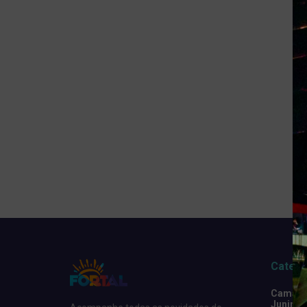
Catego
Camarot
Junino