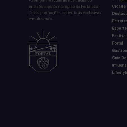
Acompanhe todas as novidades do
Cidade
entretenimento na região de Fortaleza.
Dicas, promoções, coberturas exclusivas
Destaq
e muito mais.
Entrete
Esporte
Festival
Fortal
Gastro
Guia De
Influen
Lifestyl