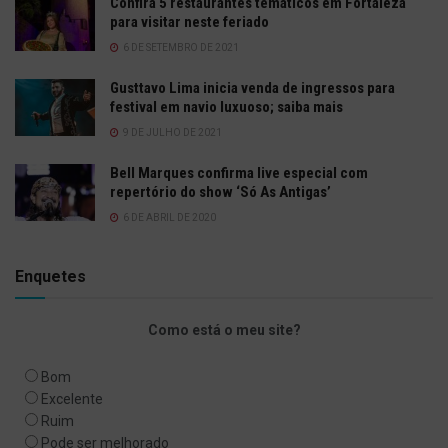
Confira 5 restaurantes temáticos em Fortaleza
para visitar neste feriado
6 DE SETEMBRO DE 2021
Gusttavo Lima inicia venda de ingressos para
festival em navio luxuoso; saiba mais
9 DE JULHO DE 2021
Bell Marques confirma live especial com
repertório do show ‘Só As Antigas’
6 DE ABRIL DE 2020
Enquetes
Como está o meu site?
Bom
Excelente
Ruim
Pode ser melhorado