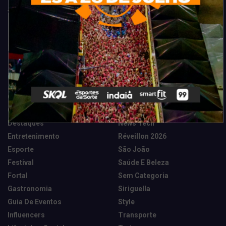
Categorias
Camarote Vip Junino
Marketing E Negócios
Cidade
Música
Destaques
News Tech
Entretenimento
Réveillon 2026
Esporte
São João
Festival
Saúde E Beleza
Fortal
Sem Categoria
Gastronomia
Siriguella
Guia De Eventos
Style
Influencers
Transporte