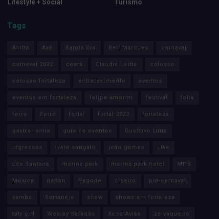
Lifestyle + Social
Turismo
Tags
Anitta
Axé
Banda Eva
Bell Marques
carnaval
carnaval 2022
ceará
Claudia Leitte
colosso
colosso fortaleza
entretenimento
eventos
eventos em fortaleza
felipe amorim
festival
folia
forro
Forró
fortal
fortal 2022
fortaleza
gastronomia
guia de eventos
Gusttavo Lima
ingressos
ivete sangalo
joão gomes
Live
Léo Santana
marina park
marina park hotel
MPB
Música
nattan
Pagode
piseiro
pré-carnaval
samba
Sertanejo
show
shows em fortaleza
taty girl
Wesley Safadão
Xand Avião
zé vaqueiro