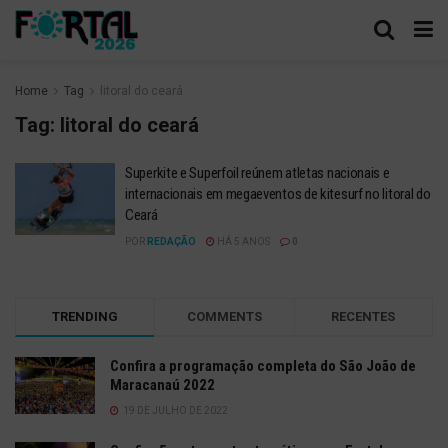
Home
Tag
litoral do ceará
Tag:
litoral do ceará
Superkite e Superfoil reúnem atletas nacionais e
internacionais em megaeventos de kitesurf no litoral do
Ceará
POR
REDAÇÃO
HÁ 5 ANOS
0
TRENDING
COMMENTS
RECENTES
Confira a programação completa do São João de
Maracanaú 2022
19 DE JULHO DE 2022