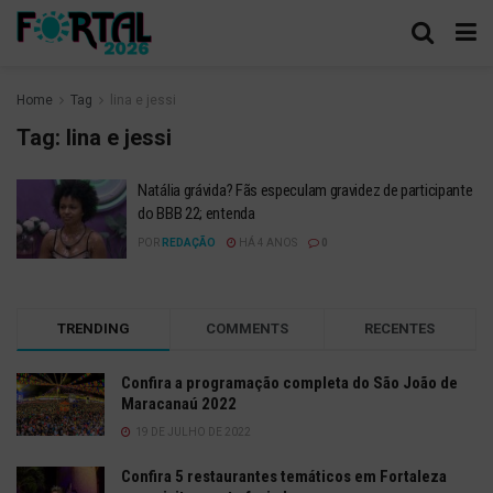
Home
Tag
lina e jessi
Tag:
lina e jessi
Natália grávida? Fãs especulam gravidez de participante
do BBB 22; entenda
POR
REDAÇÃO
HÁ 4 ANOS
0
TRENDING
COMMENTS
RECENTES
Confira a programação completa do São João de
Maracanaú 2022
19 DE JULHO DE 2022
Confira 5 restaurantes temáticos em Fortaleza