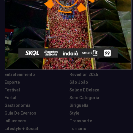
Categorias
Camarote Vip Junino
Marketing E Negócios
Cidade
Música
Destaques
News Tech
Entretenimento
Réveillon 2026
Esporte
São João
Festival
Saúde E Beleza
Fortal
Sem Categoria
Gastronomia
Siriguella
Guia De Eventos
Style
Influencers
Transporte
Lifestyle + Social
Turismo