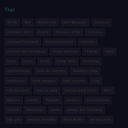
Tags
Anitta
Axé
Banda Eva
Bell Marques
carnaval
carnaval 2022
ceará
Claudia Leitte
colosso
colosso fortaleza
entretenimento
eventos
eventos em fortaleza
felipe amorim
festival
folia
forro
Forró
fortal
fortal 2022
fortaleza
gastronomia
guia de eventos
Gusttavo Lima
ingressos
ivete sangalo
joão gomes
Live
Léo Santana
marina park
marina park hotel
MPB
Música
nattan
Pagode
piseiro
pré-carnaval
samba
Sertanejo
show
shows em fortaleza
taty girl
Wesley Safadão
Xand Avião
zé vaqueiro