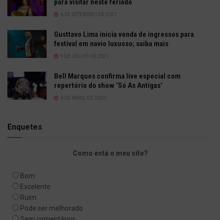
para visitar neste feriado
6 DE SETEMBRO DE 2021
Gusttavo Lima inicia venda de ingressos para
festival em navio luxuoso; saiba mais
9 DE JULHO DE 2021
Bell Marques confirma live especial com
repertório do show ‘Só As Antigas’
6 DE ABRIL DE 2020
Enquetes
Como está o meu site?
Bom
Excelente
Ruim
Pode ser melhorado
Sem comentários