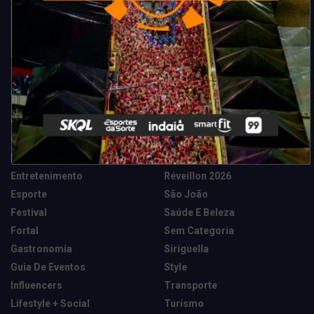
Categorias
Camarote Vip Junino
Marketing E Negócios
Cidade
Música
Destaques
News Tech
Entretenimento
Réveillon 2026
Esporte
São João
Festival
Saúde E Beleza
Fortal
Sem Categoria
Gastronomia
Siriguella
Guia De Eventos
Style
Influencers
Transporte
Lifestyle + Social
Turismo