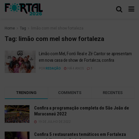
Home
Tag
limão com mel show fortaleza
Tag:
limão com mel show fortaleza
Limão com Mel, Forró Real e Zé Cantor se apresentam
em nova casa de show de Fortaleza; confira
POR
REDAÇÃO
HÁ 4 ANOS
1
TRENDING
COMMENTS
RECENTES
Confira a programação completa do São João de
Maracanaú 2022
19 DE JULHO DE 2022
Confira 5 restaurantes temáticos em Fortaleza