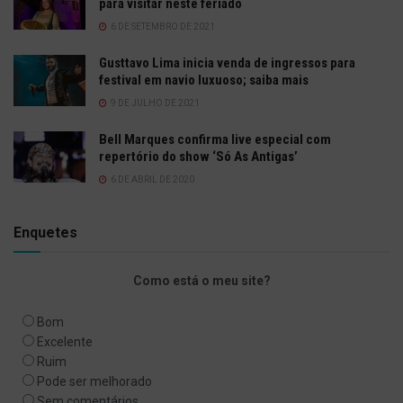
para visitar neste feriado
6 DE SETEMBRO DE 2021
Gusttavo Lima inicia venda de ingressos para
festival em navio luxuoso; saiba mais
9 DE JULHO DE 2021
Bell Marques confirma live especial com
repertório do show ‘Só As Antigas’
6 DE ABRIL DE 2020
Enquetes
Como está o meu site?
Bom
Excelente
Ruim
Pode ser melhorado
Sem comentários