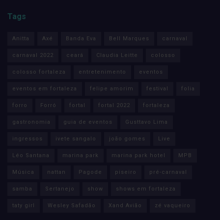
Tags
Anitta
Axé
Banda Eva
Bell Marques
carnaval
carnaval 2022
ceará
Claudia Leitte
colosso
colosso fortaleza
entretenimento
eventos
eventos em fortaleza
felipe amorim
festival
folia
forro
Forró
fortal
fortal 2022
fortaleza
gastronomia
guia de eventos
Gusttavo Lima
ingressos
ivete sangalo
joão gomes
Live
Léo Santana
marina park
marina park hotel
MPB
Música
nattan
Pagode
piseiro
pré-carnaval
samba
Sertanejo
show
shows em fortaleza
taty girl
Wesley Safadão
Xand Avião
zé vaqueiro