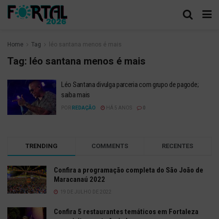
Home
Tag
léo santana menos é mais
Tag:
léo santana menos é mais
Léo Santana divulga parceria com grupo de pagode;
saiba mais
POR
REDAÇÃO
HÁ 5 ANOS
0
TRENDING
COMMENTS
RECENTES
Confira a programação completa do São João de
Maracanaú 2022
19 DE JULHO DE 2022
Confira 5 restaurantes temáticos em Fortaleza