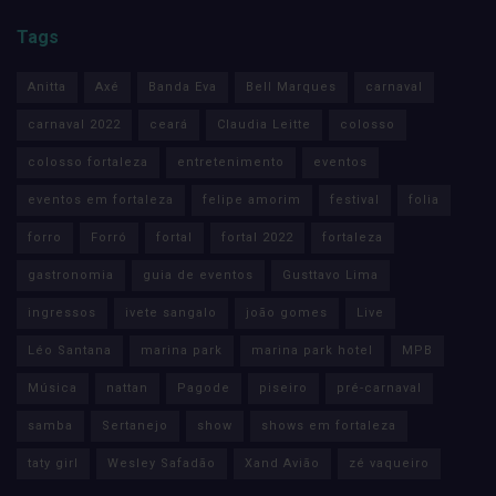
Tags
Anitta
Axé
Banda Eva
Bell Marques
carnaval
carnaval 2022
ceará
Claudia Leitte
colosso
colosso fortaleza
entretenimento
eventos
eventos em fortaleza
felipe amorim
festival
folia
forro
Forró
fortal
fortal 2022
fortaleza
gastronomia
guia de eventos
Gusttavo Lima
ingressos
ivete sangalo
joão gomes
Live
Léo Santana
marina park
marina park hotel
MPB
Música
nattan
Pagode
piseiro
pré-carnaval
samba
Sertanejo
show
shows em fortaleza
taty girl
Wesley Safadão
Xand Avião
zé vaqueiro