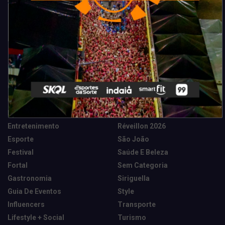
Categorias
Camarote Vip Junino
Marketing E Negócios
Cidade
Música
Destaques
News Tech
Entretenimento
Réveillon 2026
Esporte
São João
Festival
Saúde E Beleza
Fortal
Sem Categoria
Gastronomia
Siriguella
Guia De Eventos
Style
Influencers
Transporte
Lifestyle + Social
Turismo