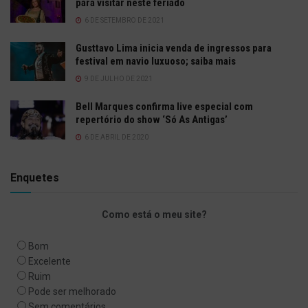
para visitar neste feriado
6 DE SETEMBRO DE 2021
Gusttavo Lima inicia venda de ingressos para
festival em navio luxuoso; saiba mais
9 DE JULHO DE 2021
Bell Marques confirma live especial com
repertório do show ‘Só As Antigas’
6 DE ABRIL DE 2020
Enquetes
Como está o meu site?
Bom
Excelente
Ruim
Pode ser melhorado
Sem comentários