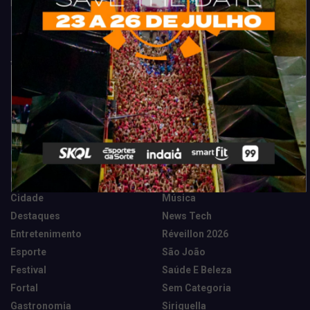
Fortaleza. Dicas, promoções, coberturas exclusivas e muito mais.
Categorias
Camarote Vip Junino
Marketing E Negócios
Cidade
Música
Destaques
News Tech
Entretenimento
Réveillon 2026
Esporte
São João
Festival
Saúde E Beleza
Fortal
Sem Categoria
Gastronomia
Siriguella