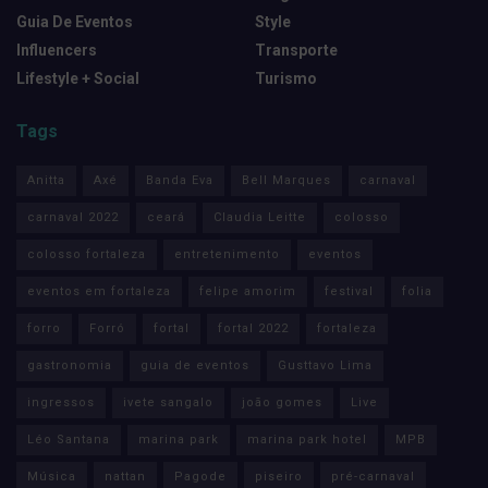
Guia De Eventos
Style
Influencers
Transporte
Lifestyle + Social
Turismo
Tags
Anitta
Axé
Banda Eva
Bell Marques
carnaval
carnaval 2022
ceará
Claudia Leitte
colosso
colosso fortaleza
entretenimento
eventos
eventos em fortaleza
felipe amorim
festival
folia
forro
Forró
fortal
fortal 2022
fortaleza
gastronomia
guia de eventos
Gusttavo Lima
ingressos
ivete sangalo
joão gomes
Live
Léo Santana
marina park
marina park hotel
MPB
Música
nattan
Pagode
piseiro
pré-carnaval