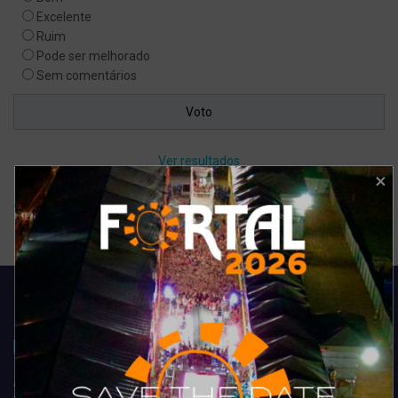
Excelente
Ruim
Pode ser melhorado
Sem comentários
Ver resultados
Arquivo de enquete
Acompanhe todas as novidades do entretenimento na região de