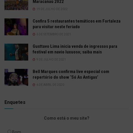
Maracanaú 2022
19 DE JULHO DE 2022
Confira 5 restaurantes temáticos em Fortaleza
para visitar neste feriado
6 DE SETEMBRO DE 2021
Gusttavo Lima inicia venda de ingressos para
festival em navio luxuoso; saiba mais
9 DE JULHO DE 2021
Bell Marques confirma live especial com
repertório do show ‘Só As Antigas’
6 DE ABRIL DE 2020
Enquetes
Como está o meu site?
Bom