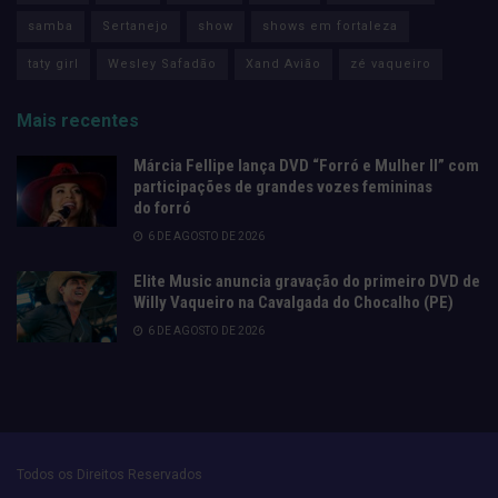
samba
Sertanejo
show
shows em fortaleza
taty girl
Wesley Safadão
Xand Avião
zé vaqueiro
Mais recentes
Márcia Fellipe lança DVD “Forró e Mulher II” com
participações de grandes vozes femininas
do forró
6 DE AGOSTO DE 2026
Elite Music anuncia gravação do primeiro DVD de
Willy Vaqueiro na Cavalgada do Chocalho (PE)
6 DE AGOSTO DE 2026
Todos os Direitos Reservados