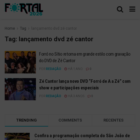
Home
Tag
lançamento dvd zé cantor
Tag:
lançamento dvd zé cantor
Forró no Sítio retorna em grande estilo com gravação
do DVD de Zé Cantor
POR
REDAÇÃO
HÁ 1 ANO
0
Zé Cantor lança novo DVD “Forró de A a Zé” com
show e participações especiais
POR
REDAÇÃO
HÁ 3 ANOS
0
TRENDING
COMMENTS
RECENTES
Confira a programação completa do São João de