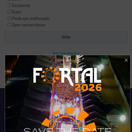
Excelente
Ruim
Pode ser melhorado
Sem comentários
Ver resultados
Arquivo de enquete
Acompanhe todas as novidades do entretenimento na região de