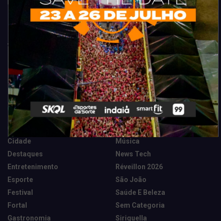
Fortaleza. Dicas, promoções, coberturas exclusivas e muito mais.
Categorias
Camarote Vip Junino
Marketing E Negócios
Cidade
Música
Destaques
News Tech
Entretenimento
Réveillon 2026
Esporte
São João
Festival
Saúde E Beleza
Fortal
Sem Categoria
Gastronomia
Siriguella