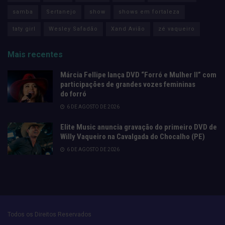
samba
Sertanejo
show
shows em fortaleza
taty girl
Wesley Safadão
Xand Avião
zé vaqueiro
Mais recentes
Márcia Fellipe lança DVD “Forró e Mulher II” com
participações de grandes vozes femininas
do forró
6 DE AGOSTO DE 2026
Elite Music anuncia gravação do primeiro DVD de
Willy Vaqueiro na Cavalgada do Chocalho (PE)
6 DE AGOSTO DE 2026
Todos os Direitos Reservados