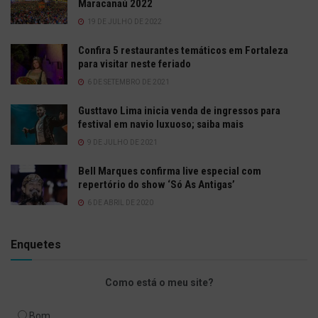
Maracanaú 2022
19 DE JULHO DE 2022
Confira 5 restaurantes temáticos em Fortaleza
para visitar neste feriado
6 DE SETEMBRO DE 2021
Gusttavo Lima inicia venda de ingressos para
festival em navio luxuoso; saiba mais
9 DE JULHO DE 2021
Bell Marques confirma live especial com
repertório do show ‘Só As Antigas’
6 DE ABRIL DE 2020
Enquetes
Como está o meu site?
Bom