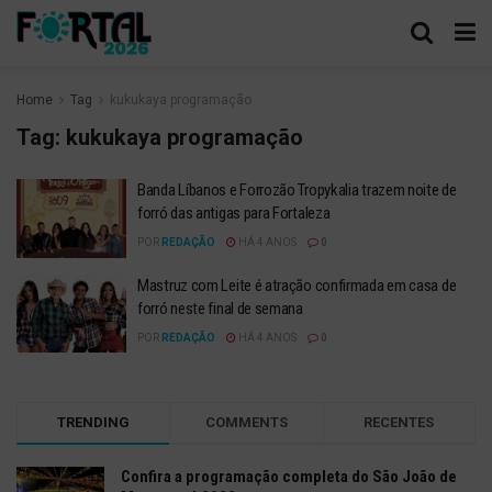
Home
Tag
kukukaya programação
Tag:
kukukaya programação
Banda Líbanos e Forrozão Tropykalia trazem noite de
forró das antigas para Fortaleza
POR
REDAÇÃO
HÁ 4 ANOS
0
Mastruz com Leite é atração confirmada em casa de
forró neste final de semana
POR
REDAÇÃO
HÁ 4 ANOS
0
TRENDING
COMMENTS
RECENTES
Confira a programação completa do São João de