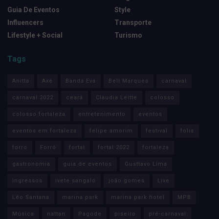
Guia De Eventos
Style
Influencers
Transporte
Lifestyle + Social
Turismo
Tags
Anitta
Axé
Banda Eva
Bell Marques
carnaval
carnaval 2022
ceará
Claudia Leitte
colosso
colosso fortaleza
entretenimento
eventos
eventos em fortaleza
felipe amorim
festival
folia
forro
Forró
fortal
fortal 2022
fortaleza
gastronomia
guia de eventos
Gusttavo Lima
ingressos
ivete sangalo
joão gomes
Live
Léo Santana
marina park
marina park hotel
MPB
Música
nattan
Pagode
piseiro
pré-carnaval