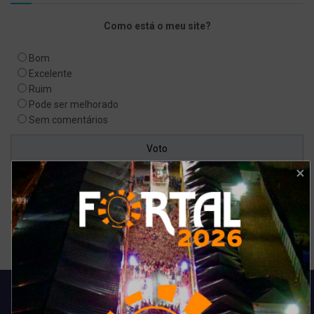
Como está o meu site?
Bom
Excelente
Ruim
Pode ser melhorado
Sem comentários
Ver resultados
Arquivo de enquete