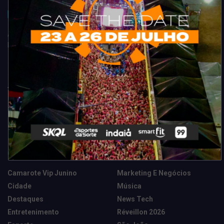
Acompanhe todas as novidades do entretenimento na região de
Fortaleza. Dicas, promoções, coberturas exclusivas e muito mais.
Categorias
Camarote Vip Junino
Marketing E Negócios
Cidade
Música
Destaques
News Tech
Entretenimento
Réveillon 2026