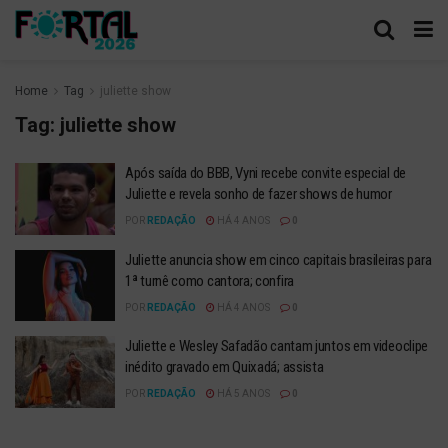
Home
Tag
juliette show
Tag:
juliette show
Após saída do BBB, Vyni recebe convite especial de
Juliette e revela sonho de fazer shows de humor
POR
REDAÇÃO
HÁ 4 ANOS
0
Juliette anuncia show em cinco capitais brasileiras para
1ª turnê como cantora; confira
POR
REDAÇÃO
HÁ 4 ANOS
0
Juliette e Wesley Safadão cantam juntos em videoclipe
inédito gravado em Quixadá; assista
POR
REDAÇÃO
HÁ 5 ANOS
0