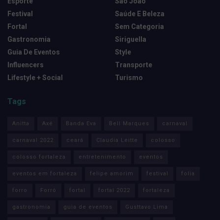
Esporte
São João
Festival
Saúde E Beleza
Fortal
Sem Categoria
Gastronomia
Siriguella
Guia De Eventos
Style
Influencers
Transporte
Lifestyle + Social
Turismo
Tags
Anitta
Axé
Banda Eva
Bell Marques
carnaval
carnaval 2022
ceará
Claudia Leitte
colosso
colosso fortaleza
entretenimento
eventos
eventos em fortaleza
felipe amorim
festival
folia
forro
Forró
fortal
fortal 2022
fortaleza
gastronomia
guia de eventos
Gusttavo Lima