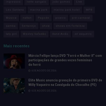
ingressos
ivete sangalo
joão gomes
Live
Léo Santana
marina park
marina park hotel
MPB
Música
nattan
Pagode
piseiro
pré-carnaval
samba
Sertanejo
show
shows em fortaleza
taty girl
Wesley Safadão
Xand Avião
zé vaqueiro
Mais recentes
Márcia Fellipe lança DVD “Forró e Mulher II” com
participações de grandes vozes femininas
do forró
6 DE AGOSTO DE 2026
Elite Music anuncia gravação do primeiro DVD de
Willy Vaqueiro na Cavalgada do Chocalho (PE)
6 DE AGOSTO DE 2026