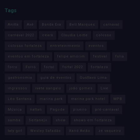
Tags
Anitta
Axé
Banda Eva
Bell Marques
carnaval
carnaval 2022
ceará
Claudia Leitte
colosso
colosso fortaleza
entretenimento
eventos
eventos em fortaleza
felipe amorim
festival
folia
forro
Forró
fortal
fortal 2022
fortaleza
gastronomia
guia de eventos
Gusttavo Lima
ingressos
ivete sangalo
joão gomes
Live
Léo Santana
marina park
marina park hotel
MPB
Música
nattan
Pagode
piseiro
pré-carnaval
samba
Sertanejo
show
shows em fortaleza
taty girl
Wesley Safadão
Xand Avião
zé vaqueiro