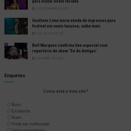
para visitar neste feriado
6 DE SETEMBRO DE 2021
Gusttavo Lima inicia venda de ingressos para
festival em navio luxuoso; saiba mais
9 DE JULHO DE 2021
Bell Marques confirma live especial com
repertório do show ‘Só As Antigas’
6 DE ABRIL DE 2020
Enquetes
Como está o meu site?
Bom
Excelente
Ruim
Pode ser melhorado
Sem comentários