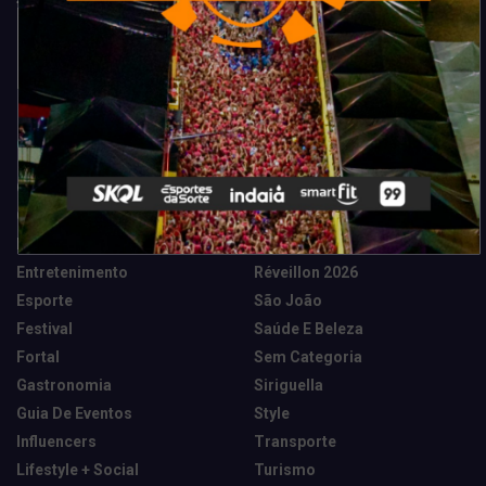
Categorias
Camarote Vip Junino
Marketing E Negócios
Cidade
Música
Destaques
News Tech
Entretenimento
Réveillon 2026
Esporte
São João
Festival
Saúde E Beleza
Fortal
Sem Categoria
Gastronomia
Siriguella
Guia De Eventos
Style
Influencers
Transporte
Lifestyle + Social
Turismo