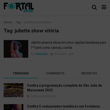
Home
Tag
juliette show vitória
Tag:
juliette show vitória
Juliette anuncia show em cinco capitais brasileiras para
1ª turnê como cantora; confira
POR
REDAÇÃO
HÁ 4 ANOS
0
TRENDING
COMMENTS
RECENTES
Confira a programação completa do São João de
Maracanaú 2022
19 DE JULHO DE 2022
Confira 5 restaurantes temáticos em Fortaleza