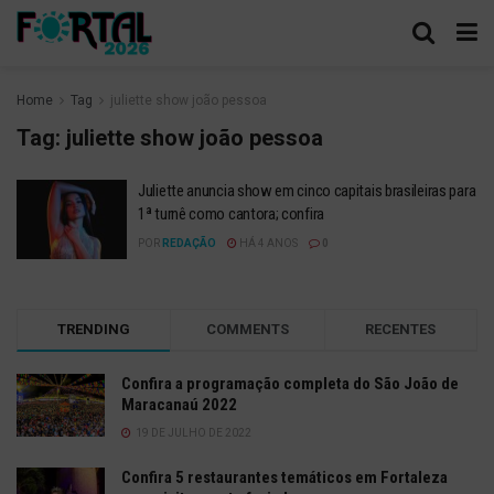
Home
Tag
juliette show joão pessoa
Tag:
juliette show joão pessoa
Juliette anuncia show em cinco capitais brasileiras para
1ª turnê como cantora; confira
POR
REDAÇÃO
HÁ 4 ANOS
0
TRENDING
COMMENTS
RECENTES
Confira a programação completa do São João de
Maracanaú 2022
19 DE JULHO DE 2022
Confira 5 restaurantes temáticos em Fortaleza