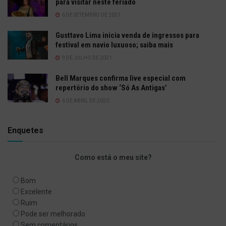
para visitar neste feriado
6 DE SETEMBRO DE 2021
Gusttavo Lima inicia venda de ingressos para
festival em navio luxuoso; saiba mais
9 DE JULHO DE 2021
Bell Marques confirma live especial com
repertório do show ‘Só As Antigas’
6 DE ABRIL DE 2020
Enquetes
Como está o meu site?
Bom
Excelente
Ruim
Pode ser melhorado
Sem comentários