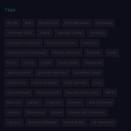
Tags
Anitta
Axé
Banda Eva
Bell Marques
carnaval
carnaval 2022
ceará
Claudia Leitte
colosso
colosso fortaleza
entretenimento
eventos
eventos em fortaleza
felipe amorim
festival
folia
forro
Forró
fortal
fortal 2022
fortaleza
gastronomia
guia de eventos
Gusttavo Lima
ingressos
ivete sangalo
joão gomes
Live
Léo Santana
marina park
marina park hotel
MPB
Música
nattan
Pagode
piseiro
pré-carnaval
samba
Sertanejo
show
shows em fortaleza
taty girl
Wesley Safadão
Xand Avião
zé vaqueiro