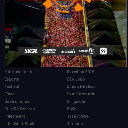
Categorias
Camarote Vip Junino
Marketing E Negócios
Cidade
Música
Destaques
News Tech
Entretenimento
Réveillon 2026
Esporte
São João
Festival
Saúde E Beleza
Fortal
Sem Categoria
Gastronomia
Siriguella
Guia De Eventos
Style
Influencers
Transporte
Lifestyle + Social
Turismo