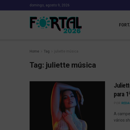
domingo, agosto 9, 2026
FORT
Home
Tag
juliette música
Tag:
juliette música
Juliet
para 1
POR
REDA
A campeã
vários s