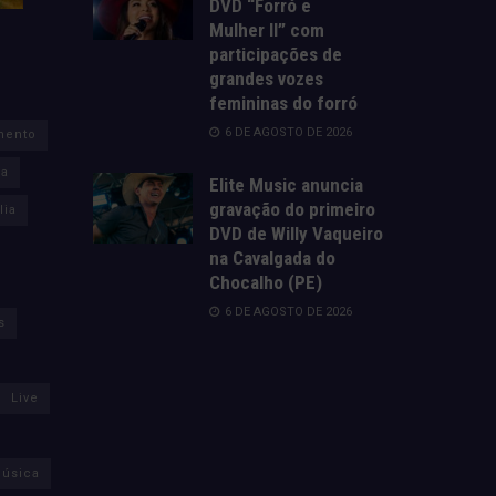
DVD “Forró e
Mulher II” com
participações de
grandes vozes
femininas do forró
6 DE AGOSTO DE 2026
mento
za
Elite Music anuncia
gravação do primeiro
lia
DVD de Willy Vaqueiro
na Cavalgada do
Chocalho (PE)
6 DE AGOSTO DE 2026
s
Live
úsica