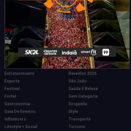
Categorias
Camarote Vip Junino
Marketing E Negócios
Cidade
Música
Destaques
News Tech
Entretenimento
Réveillon 2026
Esporte
São João
Festival
Saúde E Beleza
Fortal
Sem Categoria
Gastronomia
Siriguella
Guia De Eventos
Style
Influencers
Transporte
Lifestyle + Social
Turismo