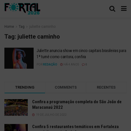
Home
Tag
juliette caminho
Tag:
juliette caminho
Juliette anuncia show em cinco capitais brasileiras para
1ª turnê como cantora; confira
POR
REDAÇÃO
HÁ 4 ANOS
0
TRENDING
COMMENTS
RECENTES
Confira a programação completa do São João de
Maracanaú 2022
19 DE JULHO DE 2022
Confira 5 restaurantes temáticos em Fortaleza