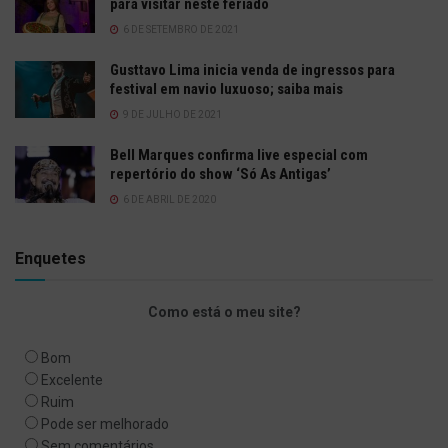
para visitar neste feriado
6 DE SETEMBRO DE 2021
Gusttavo Lima inicia venda de ingressos para
festival em navio luxuoso; saiba mais
9 DE JULHO DE 2021
Bell Marques confirma live especial com
repertório do show ‘Só As Antigas’
6 DE ABRIL DE 2020
Enquetes
Como está o meu site?
Bom
Excelente
Ruim
Pode ser melhorado
Sem comentários