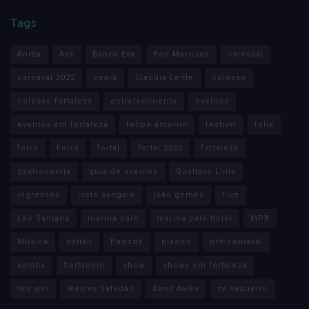
Tags
Anitta
Axé
Banda Eva
Bell Marques
carnaval
carnaval 2022
ceará
Claudia Leitte
colosso
colosso fortaleza
entretenimento
eventos
eventos em fortaleza
felipe amorim
festival
folia
forro
Forró
fortal
fortal 2022
fortaleza
gastronomia
guia de eventos
Gusttavo Lima
ingressos
ivete sangalo
joão gomes
Live
Léo Santana
marina park
marina park hotel
MPB
Música
nattan
Pagode
piseiro
pré-carnaval
samba
Sertanejo
show
shows em fortaleza
taty girl
Wesley Safadão
Xand Avião
zé vaqueiro