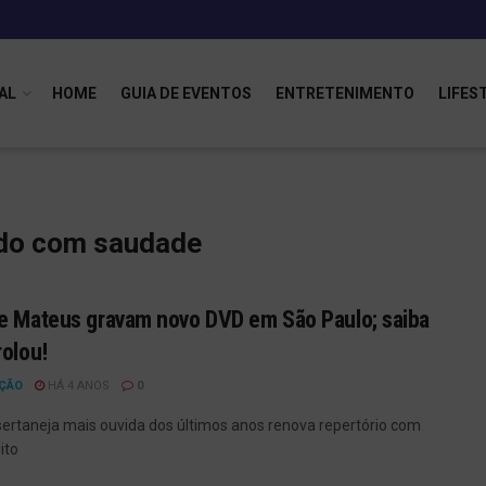
AL
HOME
GUIA DE EVENTOS
ENTRETENIMENTO
LIFES
ndo com saudade
e Mateus gravam novo DVD em São Paulo; saiba
rolou!
ÇÃO
HÁ 4 ANOS
0
sertaneja mais ouvida dos últimos anos renova repertório com
ito