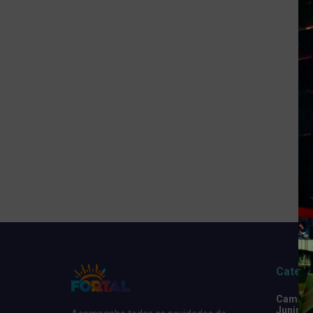
Catego
Camarot
Junino