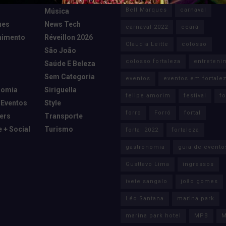
Bell Marques
carnaval
Música
ues
News Tech
carnaval 2022
ceará
nimento
Réveillon 2026
Claudia Leitte
colosso
São João
colosso fortaleza
entreteni
Saúde E Beleza
Sem Categoria
eventos
eventos em fortale
nomia
Siriguella
felipe amorim
festival
fo
 Eventos
Style
forro
Forró
fortal
cers
Transporte
e + Social
Turismo
fortal 2022
fortaleza
gastronomia
guia de evento
Gusttavo Lima
ingressos
ivete sangalo
joão gomes
Léo Santana
marina park
marina park hotel
MPB
M