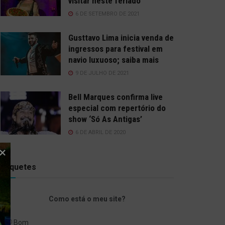
visitar neste feriado
6 DE SETEMBRO DE 2021
Gusttavo Lima inicia venda de
ingressos para festival em
navio luxuoso; saiba mais
9 DE JULHO DE 2021
Bell Marques confirma live
especial com repertório do
show ‘Só As Antigas’
6 DE ABRIL DE 2020
Enquetes
Como está o meu site?
Bom