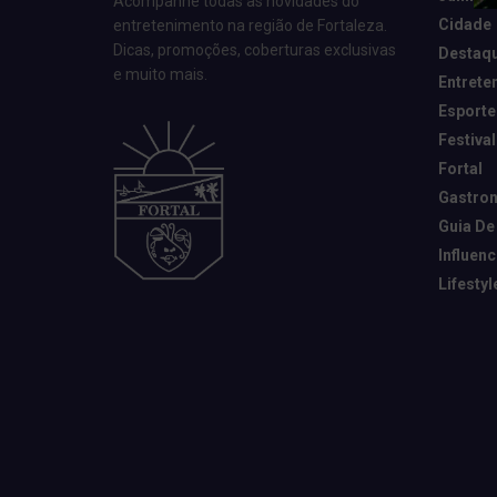
Acompanhe todas as novidades do
Cidade
entretenimento na região de Fortaleza.
Dicas, promoções, coberturas exclusivas
Destaq
e muito mais.
Entrete
Esporte
Festival
Fortal
Gastro
Guia De
Influen
Lifestyl