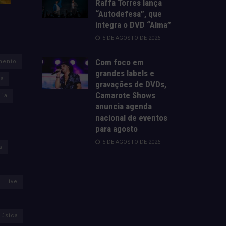
Raffa Torres lança
“Autodefesa”, que
integra o DVD “Alma”
5 DE AGOSTO DE 2026
Com foco em
mento
grandes labels e
za
gravações de DVDs,
Camarote Shows
lia
anuncia agenda
nacional de eventos
para agosto
5 DE AGOSTO DE 2026
s
Live
úsica