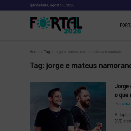
quinta-feira, agosto 6, 2026
FORT
Home
Tag
jorge e mateus namorando com saudade
Tag:
jorge e mateus namora
Jorge 
o que 
POR
REDA
A dupla 
DVD inéd