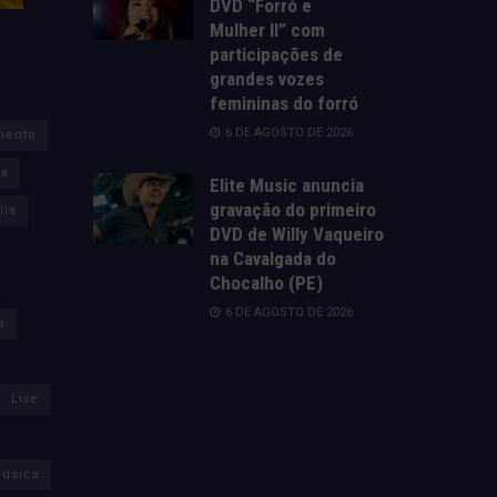
DVD “Forró e
Mulher II” com
participações de
grandes vozes
femininas do forró
6 DE AGOSTO DE 2026
mento
za
Elite Music anuncia
gravação do primeiro
lia
DVD de Willy Vaqueiro
na Cavalgada do
Chocalho (PE)
6 DE AGOSTO DE 2026
s
Live
úsica