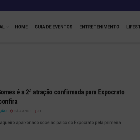
AL
HOME
GUIA DE EVENTOS
ENTRETENIMENTO
LIFES
omes é a 2ª atração confirmada para Expocrato
confira
ÇÃO
HÁ 4 ANOS
1
 vaqueiro apaixonado sobe ao palco do Expocrato pela primeira