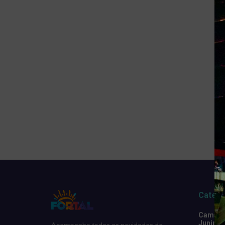
Catego
Camarot
Junino