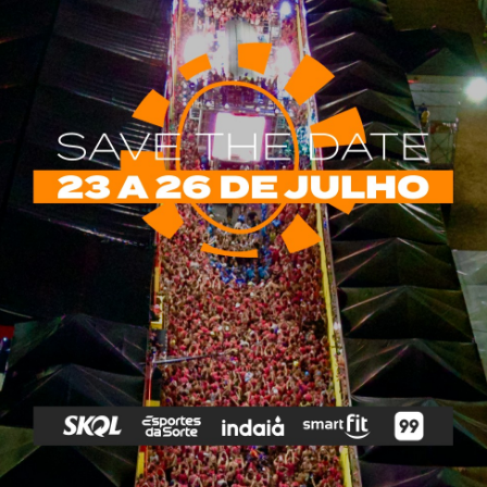
rias
Tags
e Vip
Marketing E
Anitta
Axé
Banda Eva
Negócios