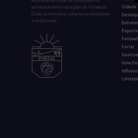
Acompanhe todas as novidades do
Cidade
entretenimento na região de Fortaleza.
Dicas, promoções, coberturas exclusivas
Destaq
e muito mais.
Entrete
Esporte
Festival
Fortal
Gastro
Guia De
Influen
Lifestyl