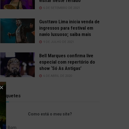
visitar neste feriado
6 DE SETEMBRO DE 2021
Gusttavo Lima inicia venda de
ingressos para festival em
navio luxuoso; saiba mais
9 DE JULHO DE 2021
Bell Marques confirma live
especial com repertório do
show ‘Só As Antigas’
6 DE ABRIL DE 2020
Enquetes
Como está o meu site?
Bom