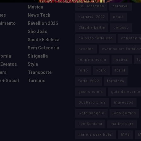
Bell Marques
carnaval
Música
ues
News Tech
carnaval 2022
ceará
nimento
Réveillon 2026
Claudia Leitte
colosso
São João
colosso fortaleza
entreteni
Saúde E Beleza
Sem Categoria
eventos
eventos em fortale
nomia
Siriguella
felipe amorim
festival
fo
 Eventos
Style
forro
Forró
fortal
cers
Transporte
e + Social
Turismo
fortal 2022
fortaleza
gastronomia
guia de evento
Gusttavo Lima
ingressos
ivete sangalo
joão gomes
Léo Santana
marina park
marina park hotel
MPB
M