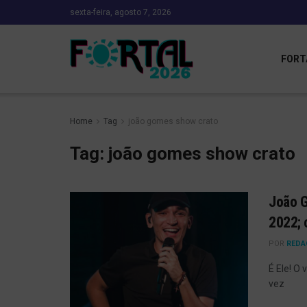
sexta-feira, agosto 7, 2026
FORT
Home
Tag
joão gomes show crato
Tag:
joão gomes show crato
João G
2022; 
POR
REDA
É Ele! O
vez