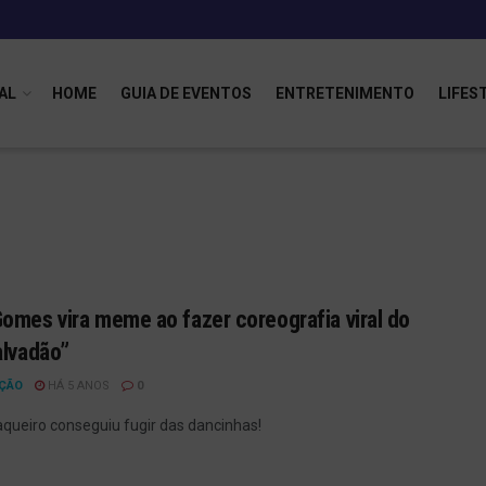
AL
HOME
GUIA DE EVENTOS
ENTRETENIMENTO
LIFES
omes vira meme ao fazer coreografia viral do
alvadão”
ÇÃO
HÁ 5 ANOS
0
queiro conseguiu fugir das dancinhas!