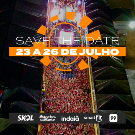
rias
Tags
e Vip
Marketing E
Anitta
Axé
Banda Eva
Negócios