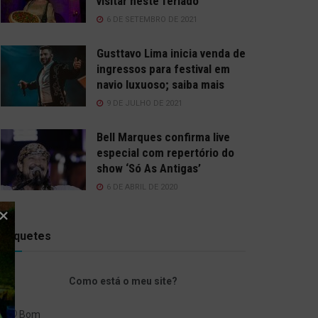
visitar neste feriado
6 DE SETEMBRO DE 2021
Gusttavo Lima inicia venda de
ingressos para festival em
navio luxuoso; saiba mais
9 DE JULHO DE 2021
Bell Marques confirma live
especial com repertório do
show ‘Só As Antigas’
6 DE ABRIL DE 2020
Enquetes
Como está o meu site?
Bom