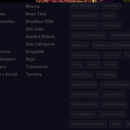
Bell Marques
carnaval
Música
ues
News Tech
carnaval 2022
ceará
nimento
Réveillon 2026
Claudia Leitte
colosso
São João
colosso fortaleza
entreteni
Saúde E Beleza
Sem Categoria
eventos
eventos em fortale
nomia
Siriguella
felipe amorim
festival
fo
 Eventos
Style
forro
Forró
fortal
cers
Transporte
e + Social
Turismo
fortal 2022
fortaleza
gastronomia
guia de evento
Gusttavo Lima
ingressos
ivete sangalo
joão gomes
Léo Santana
marina park
marina park hotel
MPB
M