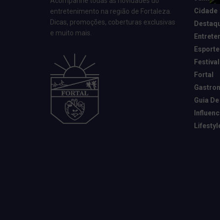
Acompanhe todas as novidades do
Cidade
entretenimento na região de Fortaleza.
Dicas, promoções, coberturas exclusivas
Destaq
e muito mais.
Entrete
Esporte
Festival
Fortal
Gastro
Guia De
Influen
Lifestyl