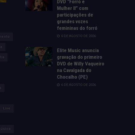
DVD “Forró e
Mulher II” com
participações de
grandes vozes
femininas do forró
6 DE AGOSTO DE 2026
mento
za
Elite Music anuncia
gravação do primeiro
lia
DVD de Willy Vaqueiro
na Cavalgada do
Chocalho (PE)
6 DE AGOSTO DE 2026
s
Live
úsica