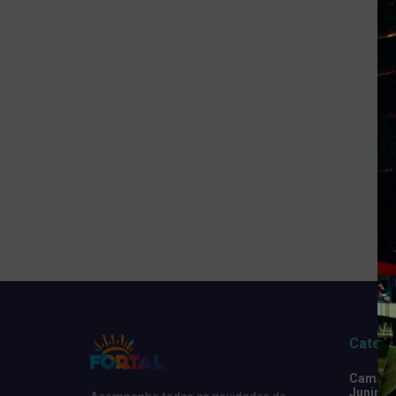
Catego
Camarot
Junino