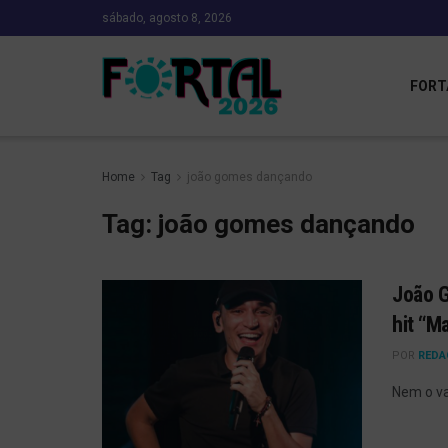
sábado, agosto 8, 2026
FORT
Home
Tag
joão gomes dançando
Tag:
joão gomes dançando
João G
hit “M
POR
REDA
Nem o va