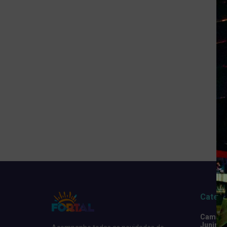
Catego
Camarot
Junino