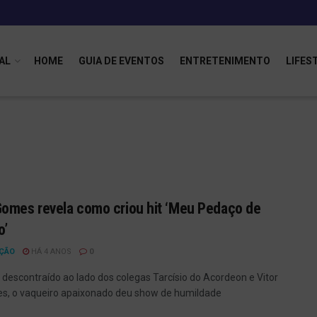
AL
HOME
GUIA DE EVENTOS
ENTRETENIMENTO
LIFES
omes revela como criou hit ‘Meu Pedaço de
o’
ÇÃO
HÁ 4 ANOS
0
descontraído ao lado dos colegas Tarcísio do Acordeon e Vitor
s, o vaqueiro apaixonado deu show de humildade