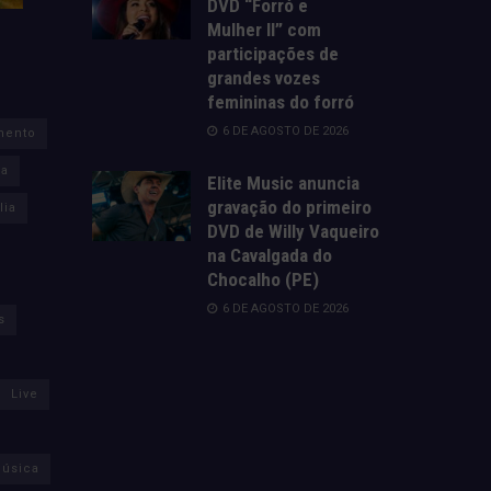
DVD “Forró e
Mulher II” com
participações de
grandes vozes
femininas do forró
6 DE AGOSTO DE 2026
mento
za
Elite Music anuncia
gravação do primeiro
lia
DVD de Willy Vaqueiro
na Cavalgada do
Chocalho (PE)
6 DE AGOSTO DE 2026
s
Live
úsica