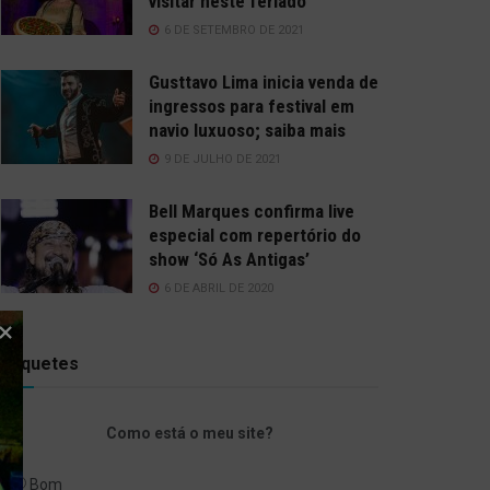
visitar neste feriado
6 DE SETEMBRO DE 2021
Gusttavo Lima inicia venda de
ingressos para festival em
navio luxuoso; saiba mais
9 DE JULHO DE 2021
Bell Marques confirma live
especial com repertório do
show ‘Só As Antigas’
6 DE ABRIL DE 2020
Enquetes
Como está o meu site?
Bom