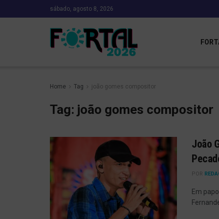
sábado, agosto 8, 2026
FORT
Home
Tag
joão gomes compositor
Tag:
joão gomes compositor
João G
Pecad
POR
REDA
Em papo 
Fernande