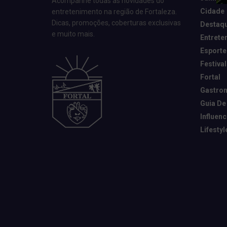
Acompanhe todas as novidades do
Cidade
entretenimento na região de Fortaleza.
Dicas, promoções, coberturas exclusivas
Destaq
e muito mais.
Entrete
Esporte
Festival
Fortal
Gastro
Guia De
Influen
Lifestyl