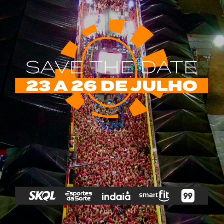
rias
Tags
e Vip
Marketing E
Anitta
Axé
Banda Eva
Negócios