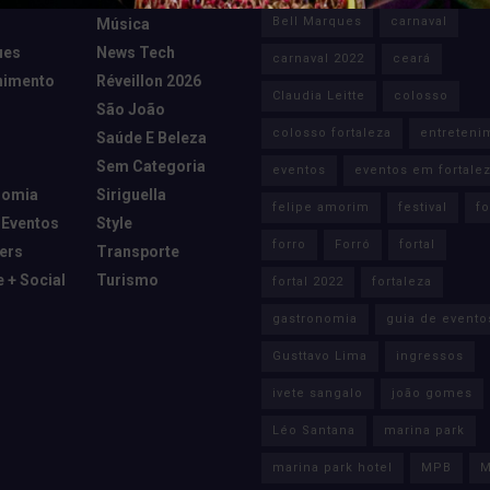
Bell Marques
carnaval
Música
ues
News Tech
carnaval 2022
ceará
nimento
Réveillon 2026
Claudia Leitte
colosso
São João
colosso fortaleza
entreteni
Saúde E Beleza
Sem Categoria
eventos
eventos em fortale
nomia
Siriguella
felipe amorim
festival
fo
 Eventos
Style
forro
Forró
fortal
cers
Transporte
e + Social
Turismo
fortal 2022
fortaleza
gastronomia
guia de evento
Gusttavo Lima
ingressos
ivete sangalo
joão gomes
Léo Santana
marina park
marina park hotel
MPB
M