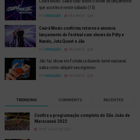
Ceará Music: Saiba tudo sobre o show de lançamento
que acontece neste sábado (15)
POR
REDAÇÃO
HÁ 4 ANOS
0
Ceará Music confirma retorno e anuncia
lançamento do Festival com shows de Pitty e
Nando, Jota Quest e Jão
POR
REDAÇÃO
HÁ 4 ANOS
0
Jão faz show em Fortaleza durante turnê nacional;
saiba como adquirir seu ingresso
POR
REDAÇÃO
HÁ 4 ANOS
0
TRENDING
COMMENTS
RECENTES
Confira a programação completa do São João de
Maracanaú 2022
19 DE JULHO DE 2022