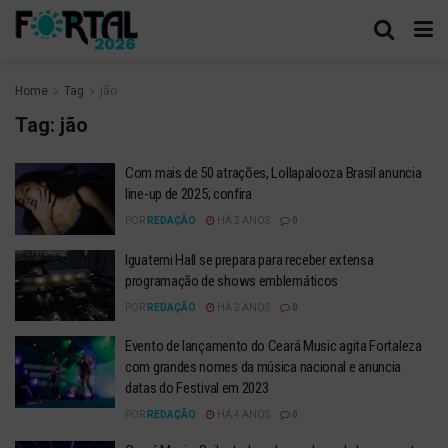
Home
Tag
jão
Tag:
jão
Com mais de 50 atrações, Lollapalooza Brasil anuncia
line-up de 2025; confira
POR
REDAÇÃO
HÁ 2 ANOS
0
Iguatemi Hall se prepara para receber extensa
programação de shows emblemáticos
POR
REDAÇÃO
HÁ 2 ANOS
0
Evento de lançamento do Ceará Music agita Fortaleza
com grandes nomes da música nacional e anuncia
datas do Festival em 2023
POR
REDAÇÃO
HÁ 4 ANOS
0