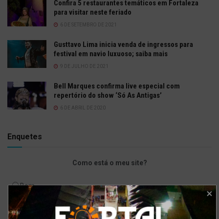
Confira 5 restaurantes temáticos em Fortaleza
para visitar neste feriado
6 DE SETEMBRO DE 2021
Gusttavo Lima inicia venda de ingressos para
festival em navio luxuoso; saiba mais
9 DE JULHO DE 2021
Bell Marques confirma live especial com
repertório do show ‘Só As Antigas’
6 DE ABRIL DE 2020
Enquetes
Como está o meu site?
Bom
Excelente
Ruim
Pode ser melhorado