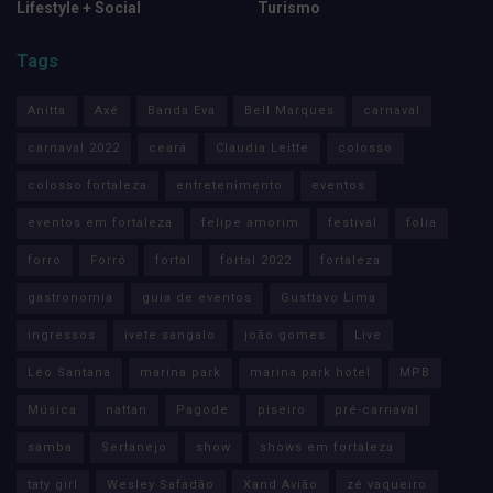
Lifestyle + Social
Turismo
Tags
Anitta
Axé
Banda Eva
Bell Marques
carnaval
carnaval 2022
ceará
Claudia Leitte
colosso
colosso fortaleza
entretenimento
eventos
eventos em fortaleza
felipe amorim
festival
folia
forro
Forró
fortal
fortal 2022
fortaleza
gastronomia
guia de eventos
Gusttavo Lima
ingressos
ivete sangalo
joão gomes
Live
Léo Santana
marina park
marina park hotel
MPB
Música
nattan
Pagode
piseiro
pré-carnaval
samba
Sertanejo
show
shows em fortaleza
taty girl
Wesley Safadão
Xand Avião
zé vaqueiro