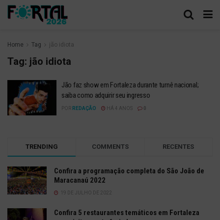
Home
Tag
jão idiota
Tag:
jão idiota
Jão faz show em Fortaleza durante turnê nacional;
saiba como adquirir seu ingresso
POR
REDAÇÃO
HÁ 4 ANOS
0
TRENDING
COMMENTS
RECENTES
Confira a programação completa do São João de
Maracanaú 2022
19 DE JULHO DE 2022
Confira 5 restaurantes temáticos em Fortaleza