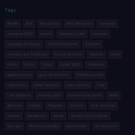
Tags
Anitta
Axé
Banda Eva
Bell Marques
carnaval
carnaval 2022
ceará
Claudia Leitte
colosso
colosso fortaleza
entretenimento
eventos
eventos em fortaleza
felipe amorim
festival
folia
forro
Forró
fortal
fortal 2022
fortaleza
gastronomia
guia de eventos
Gusttavo Lima
ingressos
ivete sangalo
joão gomes
Live
Léo Santana
marina park
marina park hotel
MPB
Música
nattan
Pagode
piseiro
pré-carnaval
samba
Sertanejo
show
shows em fortaleza
taty girl
Wesley Safadão
Xand Avião
zé vaqueiro