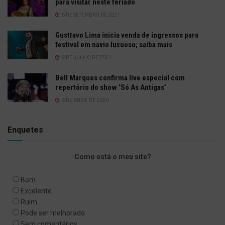
para visitar neste feriado
6 DE SETEMBRO DE 2021
Gusttavo Lima inicia venda de ingressos para
festival em navio luxuoso; saiba mais
9 DE JULHO DE 2021
Bell Marques confirma live especial com
repertório do show ‘Só As Antigas’
6 DE ABRIL DE 2020
Enquetes
Como está o meu site?
Bom
Excelente
Ruim
Pode ser melhorado
Sem comentários