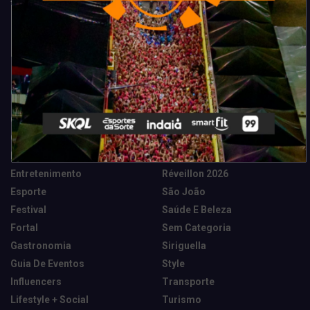
Categorias
Camarote Vip Junino
Marketing E Negócios
Cidade
Música
Destaques
News Tech
Entretenimento
Réveillon 2026
Esporte
São João
Festival
Saúde E Beleza
Fortal
Sem Categoria
Gastronomia
Siriguella
Guia De Eventos
Style
Influencers
Transporte
Lifestyle + Social
Turismo