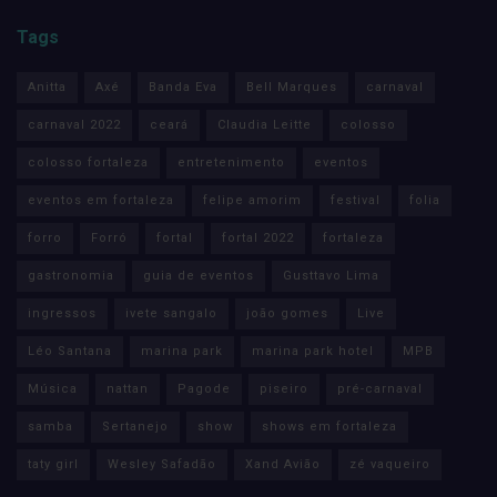
Tags
Anitta
Axé
Banda Eva
Bell Marques
carnaval
carnaval 2022
ceará
Claudia Leitte
colosso
colosso fortaleza
entretenimento
eventos
eventos em fortaleza
felipe amorim
festival
folia
forro
Forró
fortal
fortal 2022
fortaleza
gastronomia
guia de eventos
Gusttavo Lima
ingressos
ivete sangalo
joão gomes
Live
Léo Santana
marina park
marina park hotel
MPB
Música
nattan
Pagode
piseiro
pré-carnaval
samba
Sertanejo
show
shows em fortaleza
taty girl
Wesley Safadão
Xand Avião
zé vaqueiro