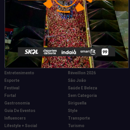
Categorias
Camarote Vip Junino
Marketing E Negócios
Cidade
Música
Destaques
News Tech
Entretenimento
Réveillon 2026
Esporte
São João
Festival
Saúde E Beleza
Fortal
Sem Categoria
Gastronomia
Siriguella
Guia De Eventos
Style
Influencers
Transporte
Lifestyle + Social
Turismo