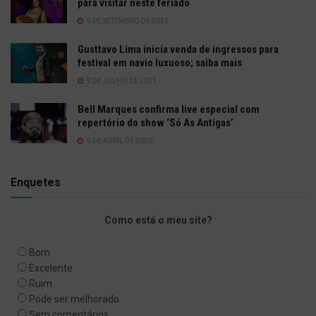
para visitar neste feriado
6 DE SETEMBRO DE 2021
Gusttavo Lima inicia venda de ingressos para
festival em navio luxuoso; saiba mais
9 DE JULHO DE 2021
Bell Marques confirma live especial com
repertório do show ‘Só As Antigas’
6 DE ABRIL DE 2020
Enquetes
Como está o meu site?
Bom
Excelente
Ruim
Pode ser melhorado
Sem comentários