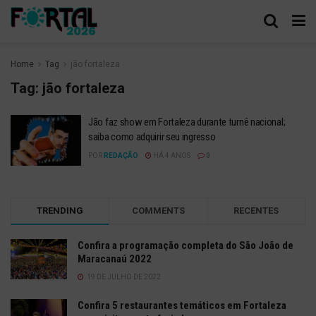
Home
Tag
jão fortaleza
Tag:
jão fortaleza
Jão faz show em Fortaleza durante turnê nacional;
saiba como adquirir seu ingresso
POR
REDAÇÃO
HÁ 4 ANOS
0
TRENDING
COMMENTS
RECENTES
Confira a programação completa do São João de
Maracanaú 2022
19 DE JULHO DE 2022
Confira 5 restaurantes temáticos em Fortaleza