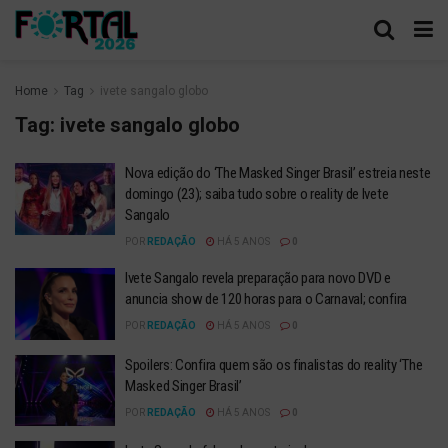
Home
Tag
ivete sangalo globo
Tag:
ivete sangalo globo
Nova edição do ‘The Masked Singer Brasil’ estreia neste
domingo (23); saiba tudo sobre o reality de Ivete
Sangalo
POR
REDAÇÃO
HÁ 5 ANOS
0
Ivete Sangalo revela preparação para novo DVD e
anuncia show de 120 horas para o Carnaval; confira
POR
REDAÇÃO
HÁ 5 ANOS
0
Spoilers: Confira quem são os finalistas do reality ‘The
Masked Singer Brasil’
POR
REDAÇÃO
HÁ 5 ANOS
0