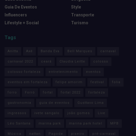
Guia De Eventos
Style
Influencers
Transporte
Lifestyle + Social
Turismo
Tags
Anitta
Axé
Banda Eva
Bell Marques
carnaval
carnaval 2022
ceará
Claudia Leitte
colosso
colosso fortaleza
entretenimento
eventos
eventos em fortaleza
felipe amorim
festival
folia
forro
Forró
fortal
fortal 2022
fortaleza
gastronomia
guia de eventos
Gusttavo Lima
ingressos
ivete sangalo
joão gomes
Live
Léo Santana
marina park
marina park hotel
MPB
Música
nattan
Pagode
piseiro
pré-carnaval