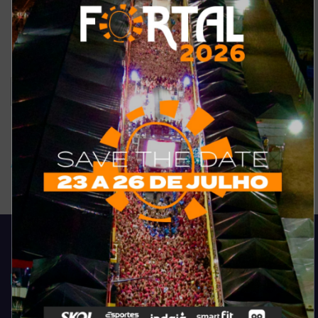
Excelente
Ruim
Pode ser melhorado
Sem comentários
Ver resultados
Arquivo de enquete
Acompanhe todas as novidades do entretenimento na região de