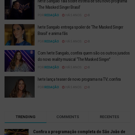
Ivete Sangalo fala sobre estreia de seu novo programa
‘The Masked Singer Brasil’
POR
REDAÇÃO
HÁ 5 ANOS
0
Ivete Sangalo entrega spoiler de ‘The Masked Singer
Brasil’ e anima fãs
POR
REDAÇÃO
HÁ 5 ANOS
0
Com Ivete Sangalo, confira quem são os outros jurados
do novo reality musical “The Masked Singer”
POR
REDAÇÃO
HÁ 5 ANOS
0
Ivete lança teaser de novo programa na TV; confira
POR
REDAÇÃO
HÁ 5 ANOS
0
TRENDING
COMMENTS
RECENTES
Confira a programação completa do São João de