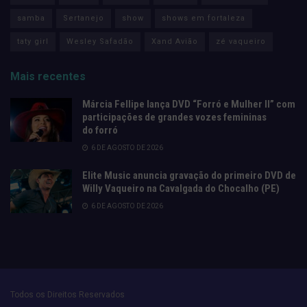
samba
Sertanejo
show
shows em fortaleza
taty girl
Wesley Safadão
Xand Avião
zé vaqueiro
Mais recentes
Márcia Fellipe lança DVD “Forró e Mulher II” com
participações de grandes vozes femininas
do forró
6 DE AGOSTO DE 2026
Elite Music anuncia gravação do primeiro DVD de
Willy Vaqueiro na Cavalgada do Chocalho (PE)
6 DE AGOSTO DE 2026
Todos os Direitos Reservados