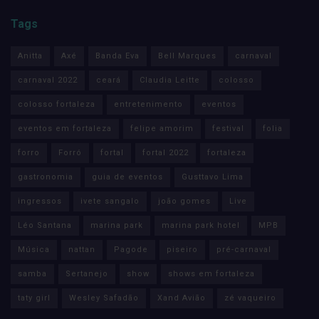
Tags
Anitta
Axé
Banda Eva
Bell Marques
carnaval
carnaval 2022
ceará
Claudia Leitte
colosso
colosso fortaleza
entretenimento
eventos
eventos em fortaleza
felipe amorim
festival
folia
forro
Forró
fortal
fortal 2022
fortaleza
gastronomia
guia de eventos
Gusttavo Lima
ingressos
ivete sangalo
joão gomes
Live
Léo Santana
marina park
marina park hotel
MPB
Música
nattan
Pagode
piseiro
pré-carnaval
samba
Sertanejo
show
shows em fortaleza
taty girl
Wesley Safadão
Xand Avião
zé vaqueiro