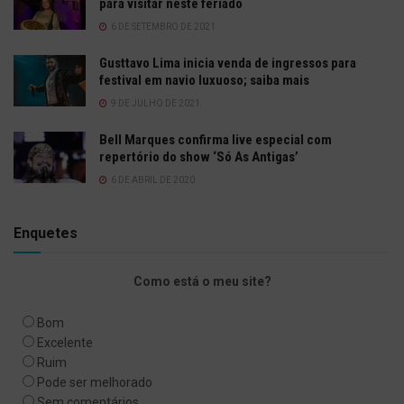
para visitar neste feriado
6 DE SETEMBRO DE 2021
Gusttavo Lima inicia venda de ingressos para
festival em navio luxuoso; saiba mais
9 DE JULHO DE 2021
Bell Marques confirma live especial com
repertório do show ‘Só As Antigas’
6 DE ABRIL DE 2020
Enquetes
Como está o meu site?
Bom
Excelente
Ruim
Pode ser melhorado
Sem comentários