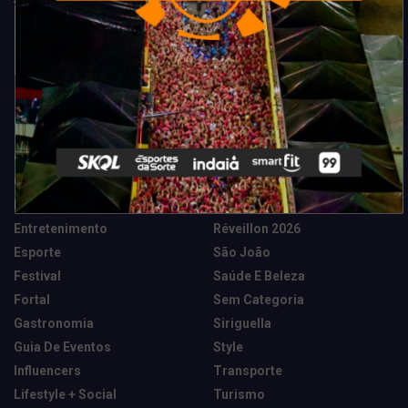
Categorias
Camarote Vip Junino
Marketing E Negócios
Cidade
Música
Destaques
News Tech
Entretenimento
Réveillon 2026
Esporte
São João
Festival
Saúde E Beleza
Fortal
Sem Categoria
Gastronomia
Siriguella
Guia De Eventos
Style
Influencers
Transporte
Lifestyle + Social
Turismo