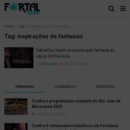
Home
Tag
inspirações de fantasias
Tag:
inspirações de fantasias
HallowYou: Inspire-se nas principais fantasias da
edição 2019 da festa
POR
REDAÇÃO
HÁ 4 ANOS
0
TRENDING
COMMENTS
RECENTES
Confira a programação completa do São João de
Maracanaú 2022
19 DE JULHO DE 2022
Confira 5 restaurantes temáticos em Fortaleza