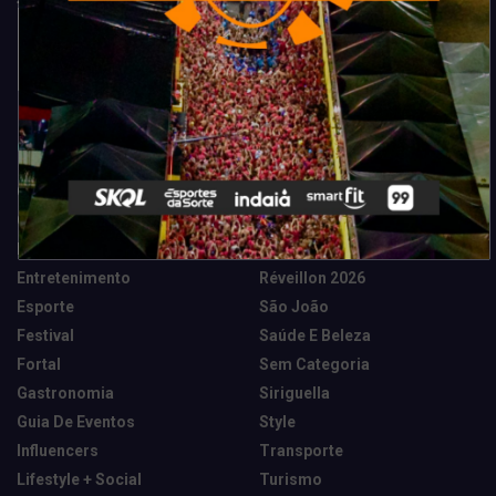
Categorias
Camarote Vip Junino
Marketing E Negócios
Cidade
Música
Destaques
News Tech
Entretenimento
Réveillon 2026
Esporte
São João
Festival
Saúde E Beleza
Fortal
Sem Categoria
Gastronomia
Siriguella
Guia De Eventos
Style
Influencers
Transporte
Lifestyle + Social
Turismo