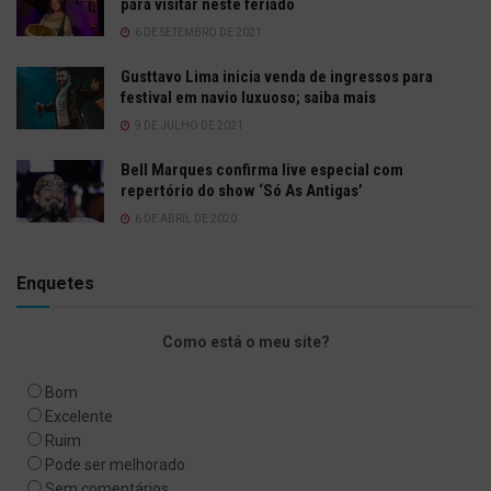
para visitar neste feriado
6 DE SETEMBRO DE 2021
Gusttavo Lima inicia venda de ingressos para
festival em navio luxuoso; saiba mais
9 DE JULHO DE 2021
Bell Marques confirma live especial com
repertório do show ‘Só As Antigas’
6 DE ABRIL DE 2020
Enquetes
Como está o meu site?
Bom
Excelente
Ruim
Pode ser melhorado
Sem comentários