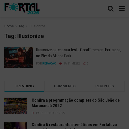
Home
Tag
Illusionize
Tag:
Illusionize
Illusionize estreia sua festa GoodTimes em Fortaleza,
no Pìer do Marina Park
POR
REDAÇÃO
HÁ 11 MESES
0
TRENDING
COMMENTS
RECENTES
Confira a programação completa do São João de
Maracanaú 2022
19 DE JULHO DE 2022
Confira 5 restaurantes temáticos em Fortaleza