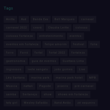
Tags
Anitta
Axé
Banda Eva
Bell Marques
carnaval
carnaval 2022
ceará
Claudia Leitte
colosso
colosso fortaleza
entretenimento
eventos
eventos em fortaleza
felipe amorim
festival
folia
forro
Forró
fortal
fortal 2022
fortaleza
gastronomia
guia de eventos
Gusttavo Lima
ingressos
ivete sangalo
joão gomes
Live
Léo Santana
marina park
marina park hotel
MPB
Música
nattan
Pagode
piseiro
pré-carnaval
samba
Sertanejo
show
shows em fortaleza
taty girl
Wesley Safadão
Xand Avião
zé vaqueiro