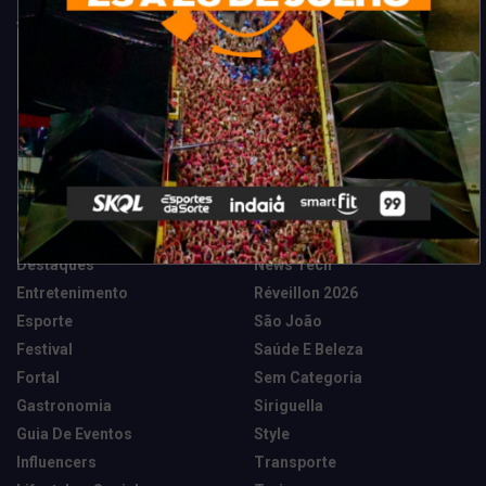
Categorias
Camarote Vip Junino
Marketing E Negócios
Cidade
Música
Destaques
News Tech
Entretenimento
Réveillon 2026
Esporte
São João
Festival
Saúde E Beleza
Fortal
Sem Categoria
Gastronomia
Siriguella
Guia De Eventos
Style
Influencers
Transporte