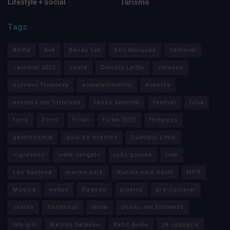
Lifestyle + Social
Turismo
Tags
Anitta
Axé
Banda Eva
Bell Marques
carnaval
carnaval 2022
ceará
Claudia Leitte
colosso
colosso fortaleza
entretenimento
eventos
eventos em fortaleza
felipe amorim
festival
folia
forro
Forró
fortal
fortal 2022
fortaleza
gastronomia
guia de eventos
Gusttavo Lima
ingressos
ivete sangalo
joão gomes
Live
Léo Santana
marina park
marina park hotel
MPB
Música
nattan
Pagode
piseiro
pré-carnaval
samba
Sertanejo
show
shows em fortaleza
taty girl
Wesley Safadão
Xand Avião
zé vaqueiro