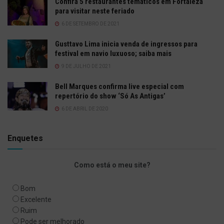
Confira 5 restaurantes temáticos em Fortaleza
para visitar neste feriado
6 DE SETEMBRO DE 2021
Gusttavo Lima inicia venda de ingressos para
festival em navio luxuoso; saiba mais
9 DE JULHO DE 2021
Bell Marques confirma live especial com
repertório do show ‘Só As Antigas’
6 DE ABRIL DE 2020
Enquetes
Como está o meu site?
Bom
Excelente
Ruim
Pode ser melhorado