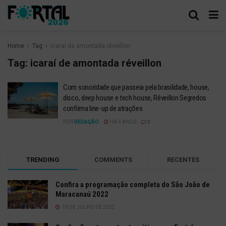
Home
Tag
icaraí de amontada réveillon
Tag:
icaraí de amontada réveillon
Com sonoridade que passeia pela brasilidade, house,
disco, deep house e tech house, Réveillon Segredos
confirma line-up de atrações
POR
REDAÇÃO
HÁ 5 ANOS
0
TRENDING
COMMENTS
RECENTES
Confira a programação completa do São João de
Maracanaú 2022
19 DE JULHO DE 2022