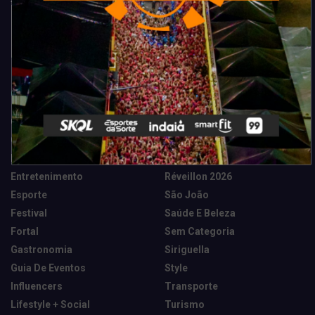
Categorias
Camarote Vip Junino
Marketing E Negócios
Cidade
Música
Destaques
News Tech
Entretenimento
Réveillon 2026
Esporte
São João
Festival
Saúde E Beleza
Fortal
Sem Categoria
Gastronomia
Siriguella
Guia De Eventos
Style
Influencers
Transporte
Lifestyle + Social
Turismo