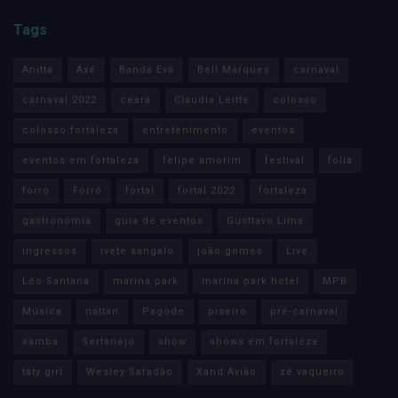
Tags
Anitta
Axé
Banda Eva
Bell Marques
carnaval
carnaval 2022
ceará
Claudia Leitte
colosso
colosso fortaleza
entretenimento
eventos
eventos em fortaleza
felipe amorim
festival
folia
forro
Forró
fortal
fortal 2022
fortaleza
gastronomia
guia de eventos
Gusttavo Lima
ingressos
ivete sangalo
joão gomes
Live
Léo Santana
marina park
marina park hotel
MPB
Música
nattan
Pagode
piseiro
pré-carnaval
samba
Sertanejo
show
shows em fortaleza
taty girl
Wesley Safadão
Xand Avião
zé vaqueiro