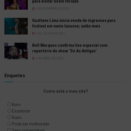
para visitar neste feriado
6 DE SETEMBRO DE 2021
Gusttavo Lima inicia venda de ingressos para
festival em navio luxuoso; saiba mais
9 DE JULHO DE 2021
Bell Marques confirma live especial com
repertório do show ‘Só As Antigas’
6 DE ABRIL DE 2020
Enquetes
Como está o meu site?
Bom
Excelente
Ruim
Pode ser melhorado
Sem comentários