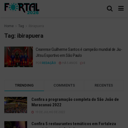
Home
Tag
ibirapuera
Tag:
ibirapuera
Cearense Guilherme Santos é campeão mundial de Jiu-
Jitsu Esportivo em São Paulo
POR
REDAÇÃO
HÁ 5 ANOS
0
TRENDING
COMMENTS
RECENTES
Confira a programação completa do São João de
Maracanaú 2022
19 DE JULHO DE 2022
Confira 5 restaurantes temáticos em Fortaleza