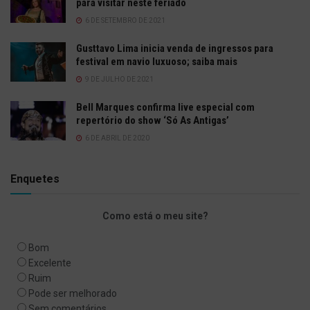
para visitar neste feriado
6 DE SETEMBRO DE 2021
Gusttavo Lima inicia venda de ingressos para
festival em navio luxuoso; saiba mais
9 DE JULHO DE 2021
Bell Marques confirma live especial com
repertório do show ‘Só As Antigas’
6 DE ABRIL DE 2020
Enquetes
Como está o meu site?
Bom
Excelente
Ruim
Pode ser melhorado
Sem comentários