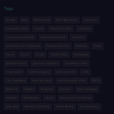
Tags
Anitta
Axé
Banda Eva
Bell Marques
carnaval
carnaval 2022
ceará
Claudia Leitte
colosso
colosso fortaleza
entretenimento
eventos
eventos em fortaleza
felipe amorim
festival
folia
forro
Forró
fortal
fortal 2022
fortaleza
gastronomia
guia de eventos
Gusttavo Lima
ingressos
ivete sangalo
joão gomes
Live
Léo Santana
marina park
marina park hotel
MPB
Música
nattan
Pagode
piseiro
pré-carnaval
samba
Sertanejo
show
shows em fortaleza
taty girl
Wesley Safadão
Xand Avião
zé vaqueiro