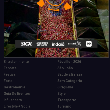
Categorias
Camarote Vip Junino
Marketing E Negócios
Cidade
Música
Destaques
News Tech
Entretenimento
Réveillon 2026
Esporte
São João
Festival
Saúde E Beleza
Fortal
Sem Categoria
Gastronomia
Siriguella
Guia De Eventos
Style
Influencers
Transporte
Lifestyle + Social
Turismo