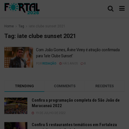
Home
Tag
iate clube sunset 2021
Tag:
iate clube sunset 2021
Com João Gomes, Ávine Vinny é atração confirmada
para ‘Iate Clube Sunset’
POR
REDAÇÃO
HÁ 5 ANOS
0
TRENDING
COMMENTS
RECENTES
Confira a programação completa do São João de
Maracanaú 2022
19 DE JULHO DE 2022
Confira 5 restaurantes temáticos em Fortaleza