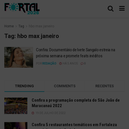
Home
Tag
hbo max janeiro
Tag:
hbo max janeiro
Confira: Documentário de Ivete Sangalo estreia na
próxima semana e promete feats inéditos
POR
REDAÇÃO
HÁ 5 ANOS
0
TRENDING
COMMENTS
RECENTES
Confira a programação completa do São João de
Maracanaú 2022
19 DE JULHO DE 2022
Confira 5 restaurantes temáticos em Fortaleza