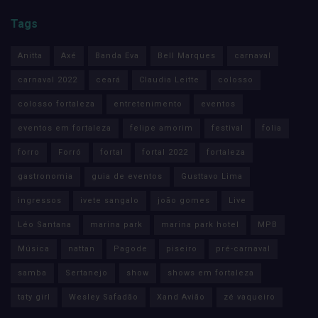
Tags
Anitta
Axé
Banda Eva
Bell Marques
carnaval
carnaval 2022
ceará
Claudia Leitte
colosso
colosso fortaleza
entretenimento
eventos
eventos em fortaleza
felipe amorim
festival
folia
forro
Forró
fortal
fortal 2022
fortaleza
gastronomia
guia de eventos
Gusttavo Lima
ingressos
ivete sangalo
joão gomes
Live
Léo Santana
marina park
marina park hotel
MPB
Música
nattan
Pagode
piseiro
pré-carnaval
samba
Sertanejo
show
shows em fortaleza
taty girl
Wesley Safadão
Xand Avião
zé vaqueiro