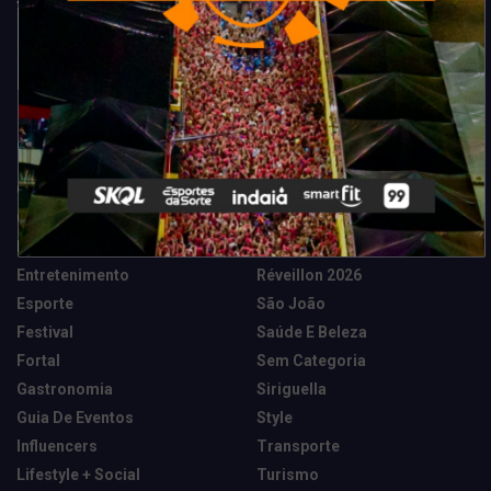
Categorias
Camarote Vip Junino
Marketing E Negócios
Cidade
Música
Destaques
News Tech
Entretenimento
Réveillon 2026
Esporte
São João
Festival
Saúde E Beleza
Fortal
Sem Categoria
Gastronomia
Siriguella
Guia De Eventos
Style
Influencers
Transporte
Lifestyle + Social
Turismo