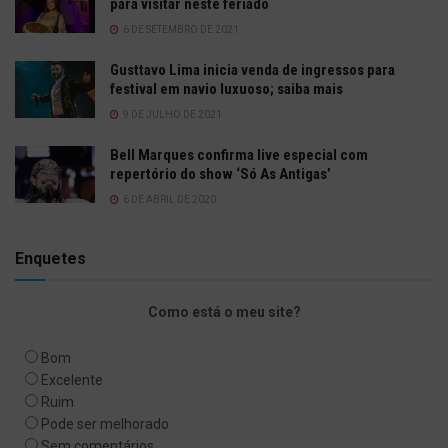
para visitar neste feriado
6 DE SETEMBRO DE 2021
Gusttavo Lima inicia venda de ingressos para
festival em navio luxuoso; saiba mais
9 DE JULHO DE 2021
Bell Marques confirma live especial com
repertório do show ‘Só As Antigas’
6 DE ABRIL DE 2020
Enquetes
Como está o meu site?
Bom
Excelente
Ruim
Pode ser melhorado
Sem comentários