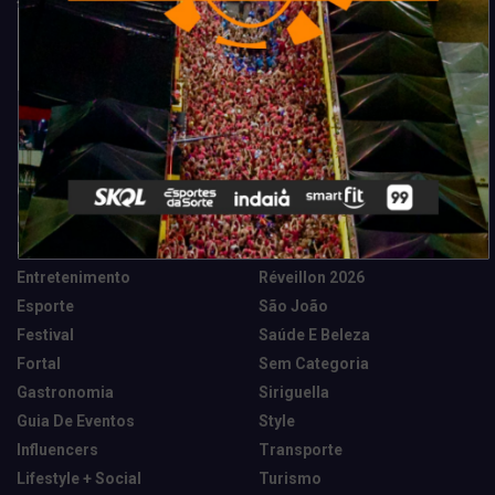
Categorias
Camarote Vip Junino
Marketing E Negócios
Cidade
Música
Destaques
News Tech
Entretenimento
Réveillon 2026
Esporte
São João
Festival
Saúde E Beleza
Fortal
Sem Categoria
Gastronomia
Siriguella
Guia De Eventos
Style
Influencers
Transporte
Lifestyle + Social
Turismo