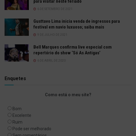
para visitar neste feriado
6 DE SETEMBRO DE 2021
Gusttavo Lima inicia venda de ingressos para
festival em navio luxuoso; saiba mais
9 DE JULHO DE 2021
Bell Marques confirma live especial com
repertório do show ‘Só As Antigas’
6 DE ABRIL DE 2020
Enquetes
Como está o meu site?
Bom
Excelente
Ruim
Pode ser melhorado
Sem comentários