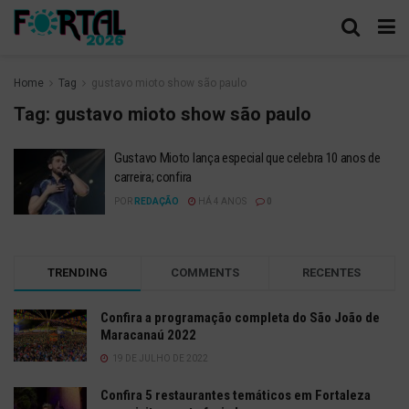
Home
Tag
gustavo mioto show são paulo
Tag:
gustavo mioto show são paulo
Gustavo Mioto lança especial que celebra 10 anos de
carreira; confira
POR
REDAÇÃO
HÁ 4 ANOS
0
TRENDING
COMMENTS
RECENTES
Confira a programação completa do São João de
Maracanaú 2022
19 DE JULHO DE 2022
Confira 5 restaurantes temáticos em Fortaleza