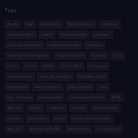
Tags
Anitta
Axé
Banda Eva
Bell Marques
carnaval
carnaval 2022
ceará
Claudia Leitte
colosso
colosso fortaleza
entretenimento
eventos
eventos em fortaleza
felipe amorim
festival
folia
forro
Forró
fortal
fortal 2022
fortaleza
gastronomia
guia de eventos
Gusttavo Lima
ingressos
ivete sangalo
joão gomes
Live
Léo Santana
marina park
marina park hotel
MPB
Música
nattan
Pagode
piseiro
pré-carnaval
samba
Sertanejo
show
shows em fortaleza
taty girl
Wesley Safadão
Xand Avião
zé vaqueiro