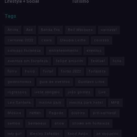
Lifestyle + Social
Turismo
Tags
Anitta
Axé
Banda Eva
Bell Marques
carnaval
carnaval 2022
ceará
Claudia Leitte
colosso
colosso fortaleza
entretenimento
eventos
eventos em fortaleza
felipe amorim
festival
folia
forro
Forró
fortal
fortal 2022
fortaleza
gastronomia
guia de eventos
Gusttavo Lima
ingressos
ivete sangalo
joão gomes
Live
Léo Santana
marina park
marina park hotel
MPB
Música
nattan
Pagode
piseiro
pré-carnaval
samba
Sertanejo
show
shows em fortaleza
taty girl
Wesley Safadão
Xand Avião
zé vaqueiro