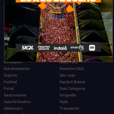
Categorias
Camarote Vip Junino
Marketing E Negócios
Cidade
Música
Destaques
News Tech
Entretenimento
Réveillon 2026
Esporte
São João
Festival
Saúde E Beleza
Fortal
Sem Categoria
Gastronomia
Siriguella
Guia De Eventos
Style
Influencers
Transporte