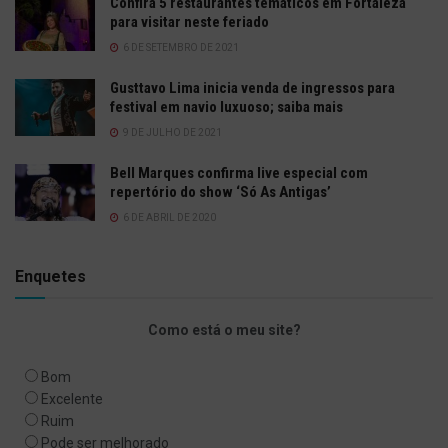
Confira 5 restaurantes temáticos em Fortaleza
para visitar neste feriado
6 DE SETEMBRO DE 2021
Gusttavo Lima inicia venda de ingressos para
festival em navio luxuoso; saiba mais
9 DE JULHO DE 2021
Bell Marques confirma live especial com
repertório do show ‘Só As Antigas’
6 DE ABRIL DE 2020
Enquetes
Como está o meu site?
Bom
Excelente
Ruim
Pode ser melhorado