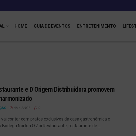
AL
HOME
GUIA DE EVENTOS
ENTRETENIMENTO
LIFES
staurante e D’Origem Distribuidora promovem
 harmonizado
ÇÃO
HÁ 4 ANOS
0
 vai contar com pratos exclusivos da casa gastronômica e
a Bodega Norton O Zoi Restaurante, restaurante de ...