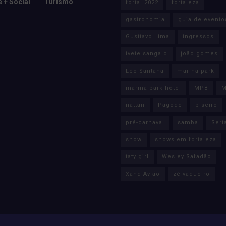
e + Social
Turismo
fortal 2022
fortaleza
gastronomia
guia de evento
Gusttavo Lima
ingressos
ivete sangalo
joão gomes
Léo Santana
marina park
marina park hotel
MPB
M
nattan
Pagode
piseiro
pré-carnaval
samba
Sert
show
shows em fortaleza
taty girl
Wesley Safadão
Xand Avião
zé vaqueiro