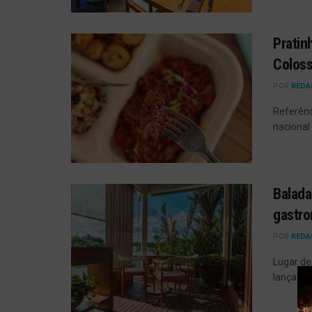
Pratin
Coloss
POR
REDA
Referênc
nacional
Balada
gastro
POR
REDA
Lugar de
lança a 