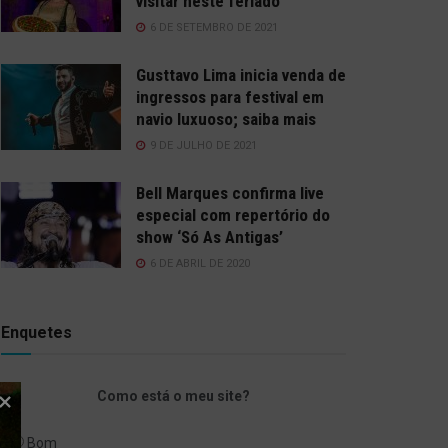
visitar neste feriado
6 DE SETEMBRO DE 2021
Gusttavo Lima inicia venda de
ingressos para festival em
navio luxuoso; saiba mais
9 DE JULHO DE 2021
Bell Marques confirma live
especial com repertório do
show ‘Só As Antigas’
6 DE ABRIL DE 2020
Enquetes
Como está o meu site?
Bom