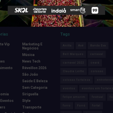
rias
Tags
e Vip
Marketing E
Anitta
Axé
Banda Eva
Negócios
Bell Marques
carnaval
Música
ues
News Tech
carnaval 2022
ceará
nimento
Réveillon 2026
Claudia Leitte
colosso
São João
colosso fortaleza
entreteni
Saúde E Beleza
Sem Categoria
eventos
eventos em fortale
nomia
Siriguella
felipe amorim
festival
fo
 Eventos
Style
forro
Forró
fortal
cers
Transporte