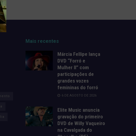
Mais recentes
Márcia Fellipe lança
DVD “Forró e
Mulher II” com
participações de
grandes vozes
femininas do forró
6 DE AGOSTO DE 2026
mento
za
Elite Music anuncia
gravação do primeiro
lia
DVD de Willy Vaqueiro
na Cavalgada do