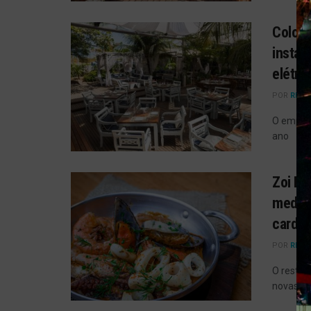
Coloss
instal
elétri
POR
REDA
O empree
ano
Zoi Re
medite
cardáp
POR
REDA
O restau
novas en