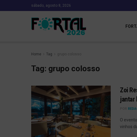
sábado, agosto 8, 2026
FORT
Home
Tag
grupo colosso
Tag:
grupo colosso
Zoi Re
jantar
POR
REDA
O evento
vinhos d