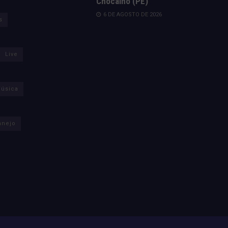
Chocalho (PE)
6 DE AGOSTO DE 2026
s
Live
úsica
anejo