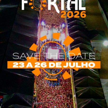
o Fortaleza firma parceria com a Porsche para
ação de estação de abastecimento para carros
cos
ÇÃO
HÁ 5 ANOS
0
ndimento investe em ações de sustentabilidade há mais de 1
staurante investe em sabores da culinária
rrânea para lançamento de novas entradas no
io
ÇÃO
HÁ 5 ANOS
0
rante, referência em culinária mediterrânea, lança oficialmente
tradas para o cardápio