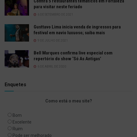
Confira 5 restaurantes temáticos em Fortaleza
para visitar neste feriado
6 DE SETEMBRO DE 2021
Gusttavo Lima inicia venda de ingressos para
festival em navio luxuoso; saiba mais
9 DE JULHO DE 2021
Bell Marques confirma live especial com
repertório do show ‘Só As Antigas’
6 DE ABRIL DE 2020
Enquetes
Como está o meu site?
Bom
Excelente
Ruim
Pode ser melhorado