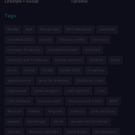
Lifestyle + Social
Turismo
Tags
Anitta
Axé
Banda Eva
Bell Marques
carnaval
carnaval 2022
ceará
Claudia Leitte
colosso
colosso fortaleza
entretenimento
eventos
eventos em fortaleza
felipe amorim
festival
folia
forro
Forró
fortal
fortal 2022
fortaleza
gastronomia
guia de eventos
Gusttavo Lima
ingressos
ivete sangalo
joão gomes
Live
Léo Santana
marina park
marina park hotel
MPB
Música
nattan
Pagode
piseiro
pré-carnaval
samba
Sertanejo
show
shows em fortaleza
taty girl
Wesley Safadão
Xand Avião
zé vaqueiro