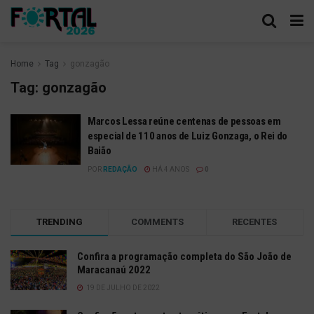
Home
Tag
gonzagão
Tag:
gonzagão
Marcos Lessa reúne centenas de pessoas em
especial de 110 anos de Luiz Gonzaga, o Rei do
Baião
POR
REDAÇÃO
HÁ 4 ANOS
0
TRENDING
COMMENTS
RECENTES
Confira a programação completa do São João de
Maracanaú 2022
19 DE JULHO DE 2022