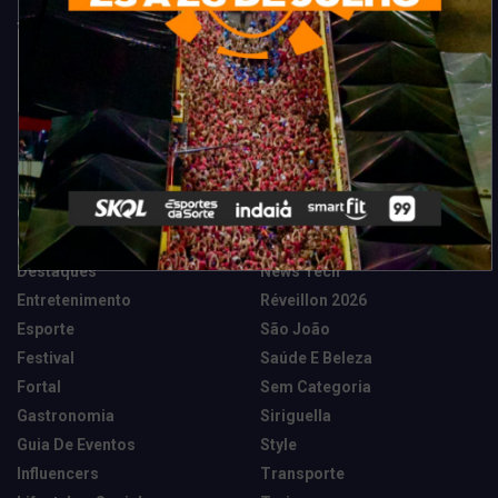
Categorias
Camarote Vip Junino
Marketing E Negócios
Cidade
Música
Destaques
News Tech
Entretenimento
Réveillon 2026
Esporte
São João
Festival
Saúde E Beleza
Fortal
Sem Categoria
Gastronomia
Siriguella
Guia De Eventos
Style
Influencers
Transporte