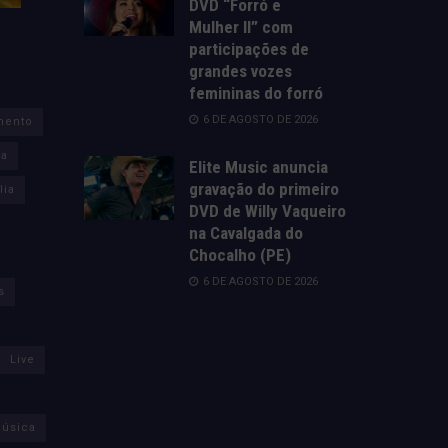
DVD “Forró e
Mulher II” com
participações de
grandes vozes
femininas do forró
6 DE AGOSTO DE 2026
mento
za
Elite Music anuncia
gravação do primeiro
lia
DVD de Willy Vaqueiro
na Cavalgada do
Chocalho (PE)
6 DE AGOSTO DE 2026
s
Live
úsica