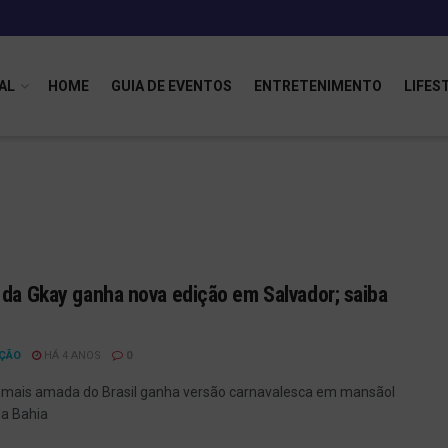
AL
HOME
GUIA DE EVENTOS
ENTRETENIMENTO
LIFES
 da Gkay ganha nova edição em Salvador; saiba
ÇÃO
HÁ 4 ANOS
0
 mais amada do Brasil ganha versão carnavalesca em mansãol
a Bahia