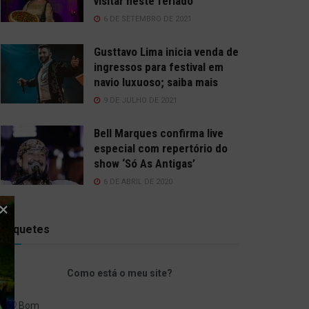
visitar neste feriado
6 DE SETEMBRO DE 2021
Gusttavo Lima inicia venda de
ingressos para festival em
navio luxuoso; saiba mais
9 DE JULHO DE 2021
Bell Marques confirma live
especial com repertório do
show ‘Só As Antigas’
6 DE ABRIL DE 2020
Enquetes
Como está o meu site?
Bom