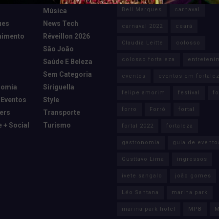
Bell Marques
carnaval
Música
ues
News Tech
carnaval 2022
ceará
nimento
Réveillon 2026
Claudia Leitte
colosso
São João
colosso fortaleza
entreteni
Saúde E Beleza
Sem Categoria
eventos
eventos em fortale
nomia
Siriguella
felipe amorim
festival
fo
 Eventos
Style
forro
Forró
fortal
cers
Transporte
e + Social
Turismo
fortal 2022
fortaleza
gastronomia
guia de evento
Gusttavo Lima
ingressos
ivete sangalo
joão gomes
Léo Santana
marina park
marina park hotel
MPB
M