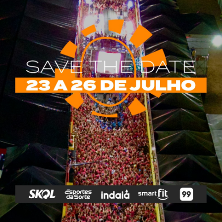
rias
Tags
e Vip
Marketing E
Anitta
Axé
Banda Eva
Negócios