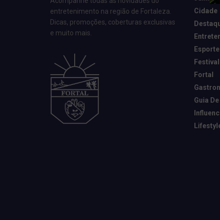
Acompanhe todas as novidades do
Cidade
entretenimento na região de Fortaleza.
Dicas, promoções, coberturas exclusivas
Destaq
e muito mais.
Entrete
Esporte
Festival
Fortal
Gastro
Guia De
Influen
Lifestyl