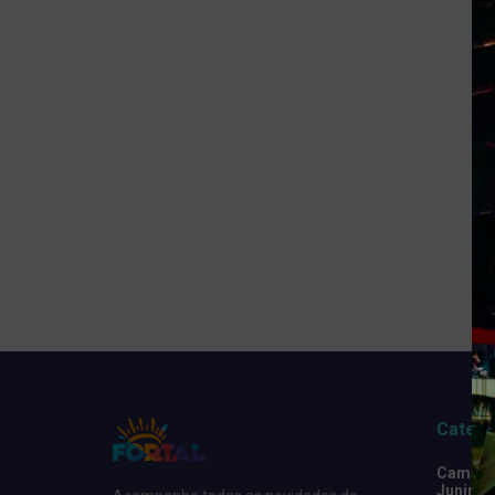
Catego
Camarot
Junino