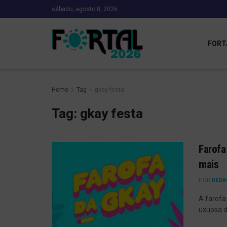
sábado, agosto 8, 2026
FORT
Home
Tag
gkay festa
Tag:
gkay festa
Farofa
mais
POR
REDA
A farofa
uxuosa d