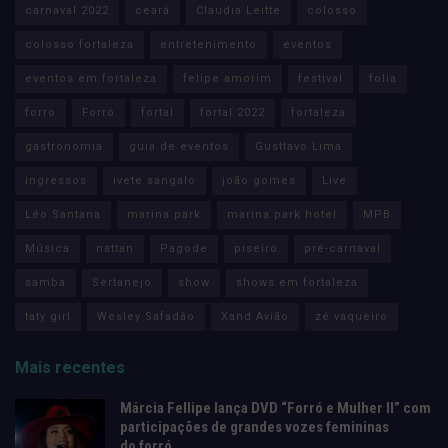
carnaval 2022
ceará
Claudia Leitte
colosso
colosso fortaleza
entretenimento
eventos
eventos em fortaleza
felipe amorim
festival
folia
forro
Forró
fortal
fortal 2022
fortaleza
gastronomia
guia de eventos
Gusttavo Lima
ingressos
ivete sangalo
joão gomes
Live
Léo Santana
marina park
marina park hotel
MPB
Música
nattan
Pagode
piseiro
pré-carnaval
samba
Sertanejo
show
shows em fortaleza
taty girl
Wesley Safadão
Xand Avião
zé vaqueiro
Mais recentes
Márcia Fellipe lança DVD “Forró e Mulher II” com
participações de grandes vozes femininas
do forró