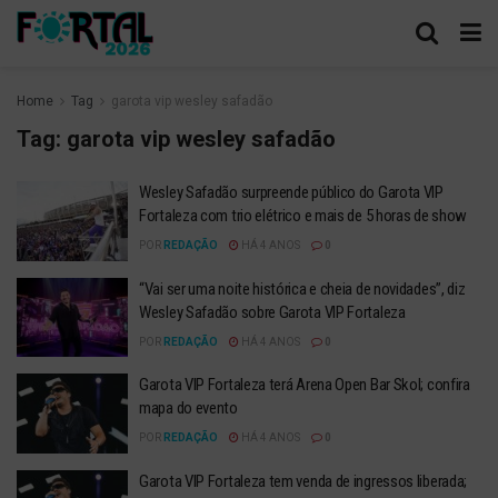
Home
Tag
garota vip wesley safadão
Tag:
garota vip wesley safadão
Wesley Safadão surpreende público do Garota VIP
Fortaleza com trio elétrico e mais de 5 horas de show
POR
REDAÇÃO
HÁ 4 ANOS
0
“Vai ser uma noite histórica e cheia de novidades”, diz
Wesley Safadão sobre Garota VIP Fortaleza
POR
REDAÇÃO
HÁ 4 ANOS
0
Garota VIP Fortaleza terá Arena Open Bar Skol; confira
mapa do evento
POR
REDAÇÃO
HÁ 4 ANOS
0
Garota VIP Fortaleza tem venda de ingressos liberada;