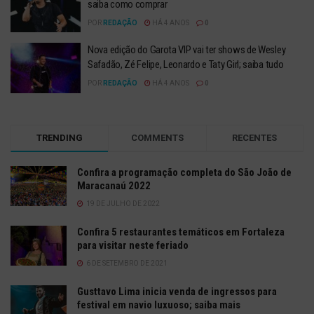
saiba como comprar
POR
REDAÇÃO
HÁ 4 ANOS
0
Nova edição do Garota VIP vai ter shows de Wesley
Safadão, Zé Felipe, Leonardo e Taty Girl; saiba tudo
POR
REDAÇÃO
HÁ 4 ANOS
0
TRENDING
COMMENTS
RECENTES
Confira a programação completa do São João de
Maracanaú 2022
19 DE JULHO DE 2022
Confira 5 restaurantes temáticos em Fortaleza
para visitar neste feriado
6 DE SETEMBRO DE 2021
Gusttavo Lima inicia venda de ingressos para
festival em navio luxuoso; saiba mais