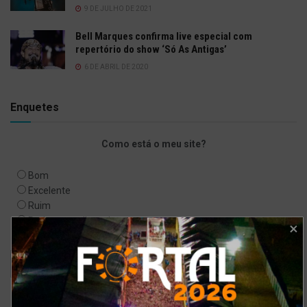
9 DE JULHO DE 2021
Bell Marques confirma live especial com
repertório do show ‘Só As Antigas’
6 DE ABRIL DE 2020
Enquetes
Como está o meu site?
Bom
Excelente
Ruim
Pode ser melhorado
Sem comentários
Ver resultados