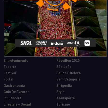
Categorias
Camarote Vip Junino
Marketing E Negócios
Cidade
Música
Destaques
News Tech
Entretenimento
Réveillon 2026
Esporte
São João
Festival
Saúde E Beleza
Fortal
Sem Categoria
Gastronomia
Siriguella
Guia De Eventos
Style
Influencers
Transporte
Lifestyle + Social
Turismo