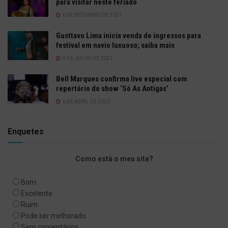
para visitar neste feriado
6 DE SETEMBRO DE 2021
Gusttavo Lima inicia venda de ingressos para
festival em navio luxuoso; saiba mais
9 DE JULHO DE 2021
Bell Marques confirma live especial com
repertório do show ‘Só As Antigas’
6 DE ABRIL DE 2020
Enquetes
Como está o meu site?
Bom
Excelente
Ruim
Pode ser melhorado
Sem comentários