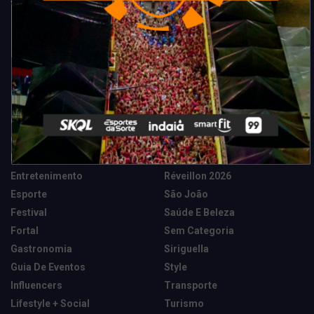
Categorias
Camarote Vip Junino
Marketing E Negócios
Cidade
Música
Destaques
News Tech
Entretenimento
Réveillon 2026
Esporte
São João
Festival
Saúde E Beleza
Fortal
Sem Categoria
Gastronomia
Siriguella
Guia De Eventos
Style
Influencers
Transporte
Lifestyle + Social
Turismo