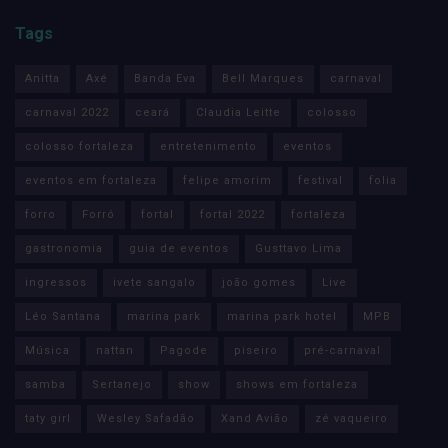
Tags
Anitta
Axé
Banda Eva
Bell Marques
carnaval
carnaval 2022
ceará
Claudia Leitte
colosso
colosso fortaleza
entretenimento
eventos
eventos em fortaleza
felipe amorim
festival
folia
forro
Forró
fortal
fortal 2022
fortaleza
gastronomia
guia de eventos
Gusttavo Lima
ingressos
ivete sangalo
joão gomes
Live
Léo Santana
marina park
marina park hotel
MPB
Música
nattan
Pagode
piseiro
pré-carnaval
samba
Sertanejo
show
shows em fortaleza
taty girl
Wesley Safadão
Xand Avião
zé vaqueiro