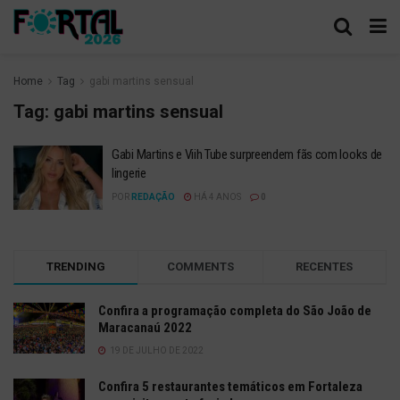
Home
Tag
gabi martins sensual
Tag:
gabi martins sensual
Gabi Martins e Viih Tube surpreendem fãs com looks de
lingerie
POR
REDAÇÃO
HÁ 4 ANOS
0
TRENDING
COMMENTS
RECENTES
Confira a programação completa do São João de
Maracanaú 2022
19 DE JULHO DE 2022
Confira 5 restaurantes temáticos em Fortaleza