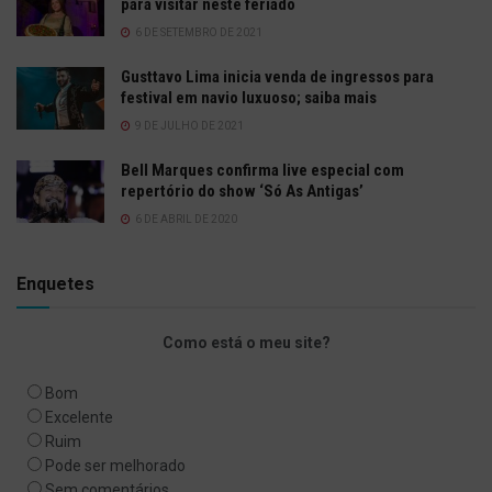
para visitar neste feriado
6 DE SETEMBRO DE 2021
Gusttavo Lima inicia venda de ingressos para
festival em navio luxuoso; saiba mais
9 DE JULHO DE 2021
Bell Marques confirma live especial com
repertório do show ‘Só As Antigas’
6 DE ABRIL DE 2020
Enquetes
Como está o meu site?
Bom
Excelente
Ruim
Pode ser melhorado
Sem comentários