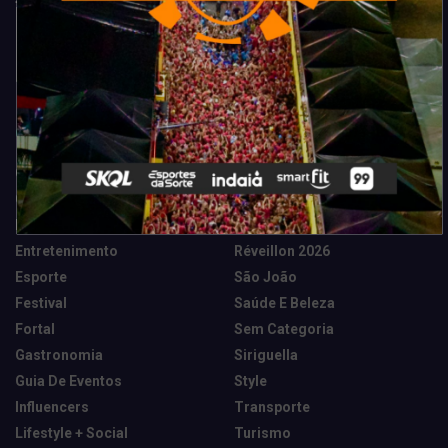
Categorias
Camarote Vip Junino
Marketing E Negócios
Cidade
Música
Destaques
News Tech
Entretenimento
Réveillon 2026
Esporte
São João
Festival
Saúde E Beleza
Fortal
Sem Categoria
Gastronomia
Siriguella
Guia De Eventos
Style
Influencers
Transporte
Lifestyle + Social
Turismo