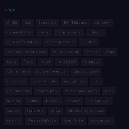
Tags
Anitta
Axé
Banda Eva
Bell Marques
carnaval
carnaval 2022
ceará
Claudia Leitte
colosso
colosso fortaleza
entretenimento
eventos
eventos em fortaleza
felipe amorim
festival
folia
forro
Forró
fortal
fortal 2022
fortaleza
gastronomia
guia de eventos
Gusttavo Lima
ingressos
ivete sangalo
joão gomes
Live
Léo Santana
marina park
marina park hotel
MPB
Música
nattan
Pagode
piseiro
pré-carnaval
samba
Sertanejo
show
shows em fortaleza
taty girl
Wesley Safadão
Xand Avião
zé vaqueiro