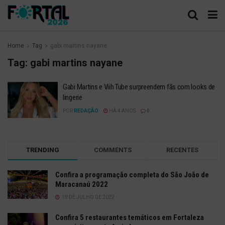
Home
Tag
gabi martins nayane
Tag:
gabi martins nayane
Gabi Martins e Viih Tube surpreendem fãs com looks de
lingerie
POR
REDAÇÃO
HÁ 4 ANOS
0
TRENDING
COMMENTS
RECENTES
Confira a programação completa do São João de
Maracanaú 2022
19 DE JULHO DE 2022
Confira 5 restaurantes temáticos em Fortaleza