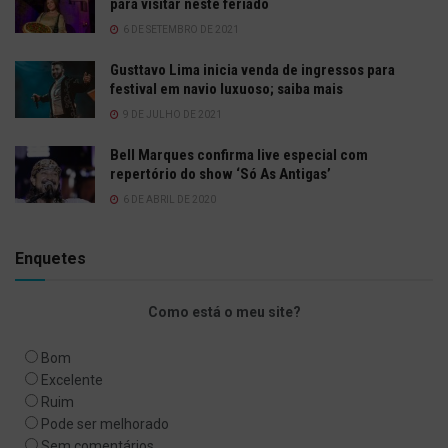
para visitar neste feriado
6 DE SETEMBRO DE 2021
Gusttavo Lima inicia venda de ingressos para
festival em navio luxuoso; saiba mais
9 DE JULHO DE 2021
Bell Marques confirma live especial com
repertório do show ‘Só As Antigas’
6 DE ABRIL DE 2020
Enquetes
Como está o meu site?
Bom
Excelente
Ruim
Pode ser melhorado
Sem comentários