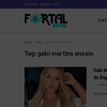
sexta-feira, agosto 7, 2026
FORT
Home
Tag
gabi martins ensaio
Tag:
gabi martins ensaio
Gabi M
de lin
POR
REDA
As poder