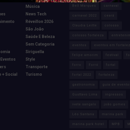
Bell Marques
carnaval
Música
ues
News Tech
carnaval 2022
ceará
nimento
Réveillon 2026
Claudia Leitte
colosso
São João
colosso fortaleza
entreteni
Saúde E Beleza
Sem Categoria
eventos
eventos em fortale
nomia
Siriguella
felipe amorim
festival
fo
 Eventos
Style
forro
Forró
fortal
cers
Transporte
e + Social
Turismo
fortal 2022
fortaleza
gastronomia
guia de evento
Gusttavo Lima
ingressos
ivete sangalo
joão gomes
Léo Santana
marina park
marina park hotel
MPB
M