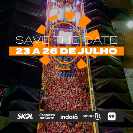
rias
Tags
e Vip
Marketing E
Anitta
Axé
Banda Eva
Negócios