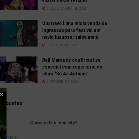
visitar neste feriado
6 DE SETEMBRO DE 2021
Gusttavo Lima inicia venda de
ingressos para festival em
navio luxuoso; saiba mais
9 DE JULHO DE 2021
Bell Marques confirma live
especial com repertório do
show ‘Só As Antigas’
6 DE ABRIL DE 2020
Enquetes
Como está o meu site?
Bom