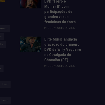
DVD “Forró e
Mulher II” com
participações de
grandes vozes
femininas do forró
6 DE AGOSTO DE 2026
mento
za
Elite Music anuncia
gravação do primeiro
lia
DVD de Willy Vaqueiro
na Cavalgada do
Chocalho (PE)
6 DE AGOSTO DE 2026
s
Live
úsica