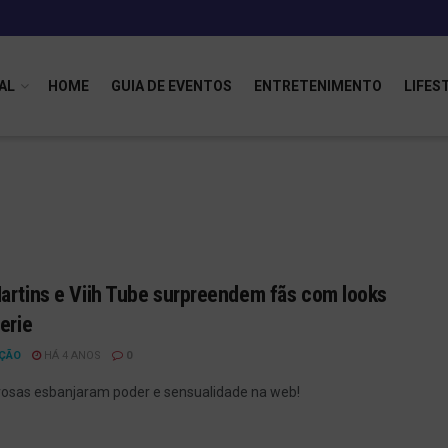
AL
HOME
GUIA DE EVENTOS
ENTRETENIMENTO
LIFES
artins e Viih Tube surpreendem fãs com looks
gerie
ÇÃO
HÁ 4 ANOS
0
osas esbanjaram poder e sensualidade na web!