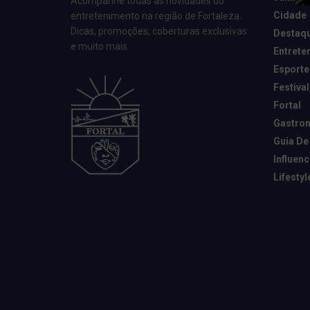
Acompanhe todas as novidades do
Cidade
entretenimento na região de Fortaleza.
Dicas, promoções, coberturas exclusivas
Destaq
e muito mais.
Entrete
Esporte
Festival
Fortal
Gastro
Guia De
Influen
Lifestyl