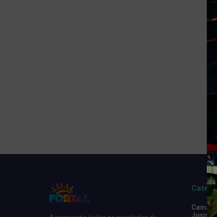
Catego
Camarot
Junino