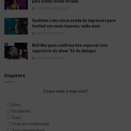
para visitar neste feriado
6 DE SETEMBRO DE 2021
Gusttavo Lima inicia venda de ingressos para
festival em navio luxuoso; saiba mais
9 DE JULHO DE 2021
Bell Marques confirma live especial com
repertório do show ‘Só As Antigas’
6 DE ABRIL DE 2020
Enquetes
Como está o meu site?
Bom
Excelente
Ruim
Pode ser melhorado
Sem comentários