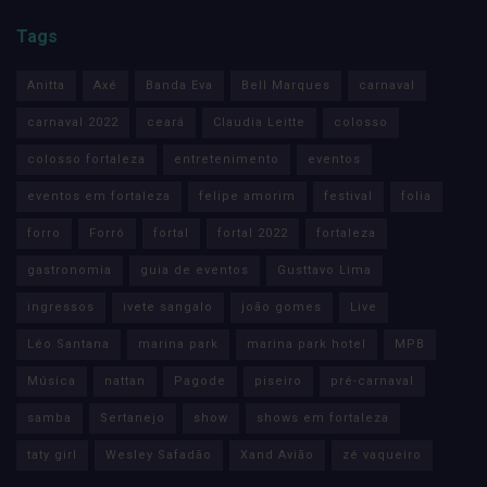
Tags
Anitta
Axé
Banda Eva
Bell Marques
carnaval
carnaval 2022
ceará
Claudia Leitte
colosso
colosso fortaleza
entretenimento
eventos
eventos em fortaleza
felipe amorim
festival
folia
forro
Forró
fortal
fortal 2022
fortaleza
gastronomia
guia de eventos
Gusttavo Lima
ingressos
ivete sangalo
joão gomes
Live
Léo Santana
marina park
marina park hotel
MPB
Música
nattan
Pagode
piseiro
pré-carnaval
samba
Sertanejo
show
shows em fortaleza
taty girl
Wesley Safadão
Xand Avião
zé vaqueiro