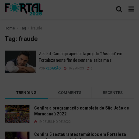
Home
Tag
fraude
Tag:
fraude
Zezé di Camargo apresenta projeto “Rústico” em
Fortaleza neste fim de semana; saiba mais
POR
REDAÇÃO
HÁ 2 ANOS
0
TRENDING
COMMENTS
RECENTES
Confira a programação completa do São João de
Maracanaú 2022
19 DE JULHO DE 2022
Confira 5 restaurantes temáticos em Fortaleza