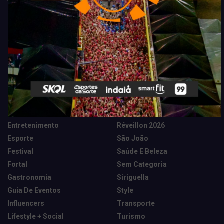
Categorias
Camarote Vip Junino
Marketing E Negócios
Cidade
Música
Destaques
News Tech
Entretenimento
Réveillon 2026
Esporte
São João
Festival
Saúde E Beleza
Fortal
Sem Categoria
Gastronomia
Siriguella
Guia De Eventos
Style
Influencers
Transporte
Lifestyle + Social
Turismo