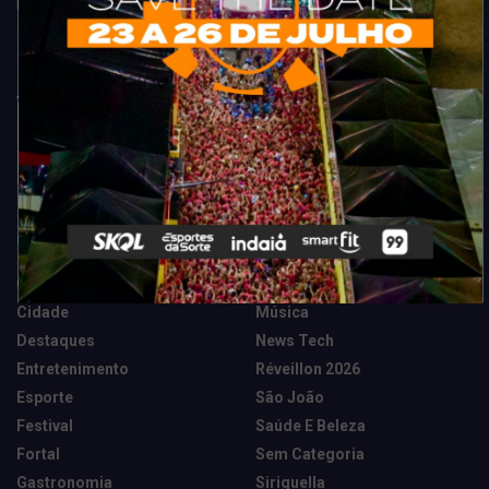
Fortaleza. Dicas, promoções, coberturas exclusivas e muito mais.
Categorias
Camarote Vip Junino
Marketing E Negócios
Cidade
Música
Destaques
News Tech
Entretenimento
Réveillon 2026
Esporte
São João
Festival
Saúde E Beleza
Fortal
Sem Categoria
Gastronomia
Siriguella