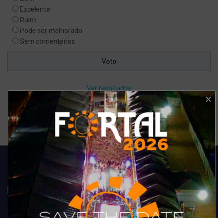
Excelente
Ruim
Pode ser melhorado
Sem comentários
Ver resultados
Arquivo de enquete
Acompanhe todas as novidades do entretenimento na região de