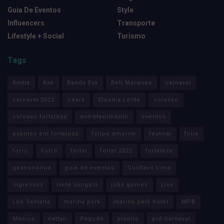
Guia De Eventos
Style
Influencers
Transporte
Lifestyle + Social
Turismo
Tags
Anitta
Axé
Banda Eva
Bell Marques
carnaval
carnaval 2022
ceará
Claudia Leitte
colosso
colosso fortaleza
entretenimento
eventos
eventos em fortaleza
felipe amorim
festival
folia
forro
Forró
fortal
fortal 2022
fortaleza
gastronomia
guia de eventos
Gusttavo Lima
ingressos
ivete sangalo
joão gomes
Live
Léo Santana
marina park
marina park hotel
MPB
Música
nattan
Pagode
piseiro
pré-carnaval