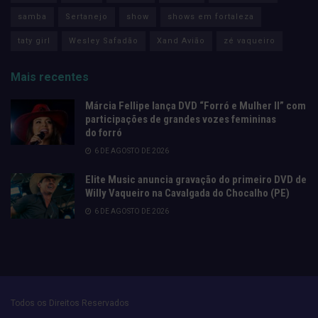
samba
Sertanejo
show
shows em fortaleza
taty girl
Wesley Safadão
Xand Avião
zé vaqueiro
Mais recentes
Márcia Fellipe lança DVD “Forró e Mulher II” com
participações de grandes vozes femininas
do forró
6 DE AGOSTO DE 2026
Elite Music anuncia gravação do primeiro DVD de
Willy Vaqueiro na Cavalgada do Chocalho (PE)
6 DE AGOSTO DE 2026
Todos os Direitos Reservados