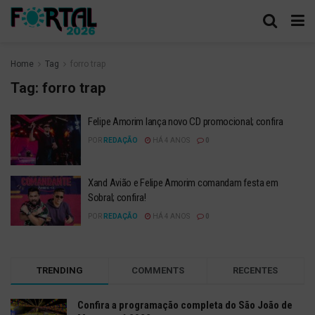
Home
Tag
forro trap
Tag:
forro trap
Felipe Amorim lança novo CD promocional; confira
POR
REDAÇÃO
HÁ 4 ANOS
0
Xand Avião e Felipe Amorim comandam festa em
Sobral; confira!
POR
REDAÇÃO
HÁ 4 ANOS
0
TRENDING
COMMENTS
RECENTES
Confira a programação completa do São João de