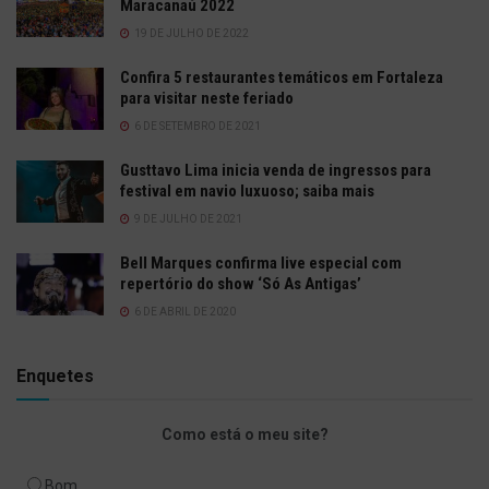
Maracanaú 2022
19 DE JULHO DE 2022
Confira 5 restaurantes temáticos em Fortaleza
para visitar neste feriado
6 DE SETEMBRO DE 2021
Gusttavo Lima inicia venda de ingressos para
festival em navio luxuoso; saiba mais
9 DE JULHO DE 2021
Bell Marques confirma live especial com
repertório do show ‘Só As Antigas’
6 DE ABRIL DE 2020
Enquetes
Como está o meu site?
Bom