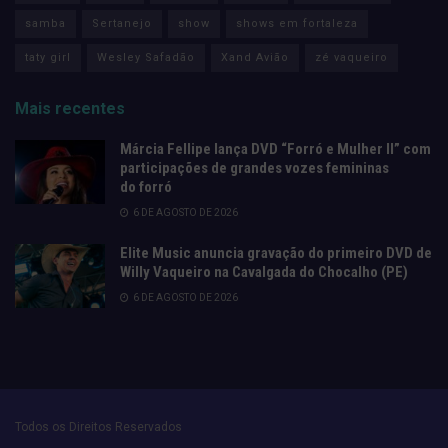
samba
Sertanejo
show
shows em fortaleza
taty girl
Wesley Safadão
Xand Avião
zé vaqueiro
Mais recentes
Márcia Fellipe lança DVD “Forró e Mulher II” com
participações de grandes vozes femininas
do forró
6 DE AGOSTO DE 2026
Elite Music anuncia gravação do primeiro DVD de
Willy Vaqueiro na Cavalgada do Chocalho (PE)
6 DE AGOSTO DE 2026
Todos os Direitos Reservados