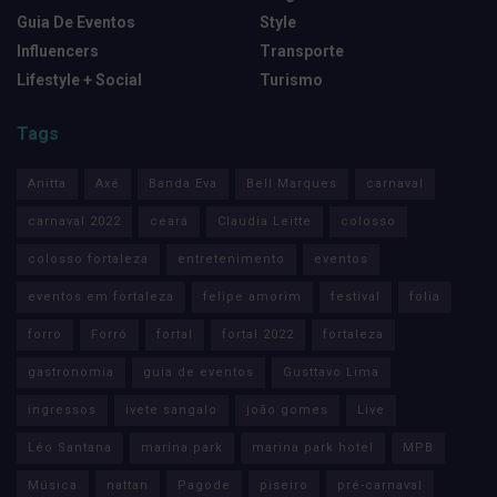
Guia De Eventos
Style
Influencers
Transporte
Lifestyle + Social
Turismo
Tags
Anitta
Axé
Banda Eva
Bell Marques
carnaval
carnaval 2022
ceará
Claudia Leitte
colosso
colosso fortaleza
entretenimento
eventos
eventos em fortaleza
felipe amorim
festival
folia
forro
Forró
fortal
fortal 2022
fortaleza
gastronomia
guia de eventos
Gusttavo Lima
ingressos
ivete sangalo
joão gomes
Live
Léo Santana
marina park
marina park hotel
MPB
Música
nattan
Pagode
piseiro
pré-carnaval