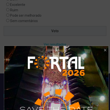
Excelente
Ruim
Pode ser melhorado
Sem comentários
Ver resultados
Arquivo de enquete
Acompanhe todas as novidades do entretenimento na região de