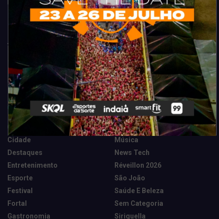
Fortaleza. Dicas, promoções, coberturas exclusivas e muito mais.
Categorias
Camarote Vip Junino
Marketing E Negócios
Cidade
Música
Destaques
News Tech
Entretenimento
Réveillon 2026
Esporte
São João
Festival
Saúde E Beleza
Fortal
Sem Categoria
Gastronomia
Siriguella