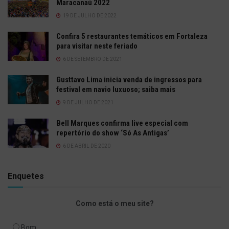
Maracanaú 2022
19 DE JULHO DE 2022
Confira 5 restaurantes temáticos em Fortaleza
para visitar neste feriado
6 DE SETEMBRO DE 2021
Gusttavo Lima inicia venda de ingressos para
festival em navio luxuoso; saiba mais
9 DE JULHO DE 2021
Bell Marques confirma live especial com
repertório do show ‘Só As Antigas’
6 DE ABRIL DE 2020
Enquetes
Como está o meu site?
Bom