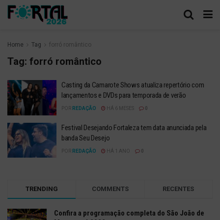
Home
Tag
forró romântico
Tag:
forró romântico
Casting da Camarote Shows atualiza repertório com
lançamentos e DVDs para temporada de verão
POR
REDAÇÃO
HÁ 6 MESES
0
Festival Desejando Fortaleza tem data anunciada pela
banda Seu Desejo
POR
REDAÇÃO
HÁ 1 ANO
0
TRENDING
COMMENTS
RECENTES
Confira a programação completa do São João de