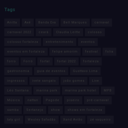
Tags
Anitta
Axé
Banda Eva
Bell Marques
carnaval
carnaval 2022
ceará
Claudia Leitte
colosso
colosso fortaleza
entretenimento
eventos
eventos em fortaleza
felipe amorim
festival
folia
forro
Forró
fortal
fortal 2022
fortaleza
gastronomia
guia de eventos
Gusttavo Lima
ingressos
ivete sangalo
joão gomes
Live
Léo Santana
marina park
marina park hotel
MPB
Música
nattan
Pagode
piseiro
pré-carnaval
samba
Sertanejo
show
shows em fortaleza
taty girl
Wesley Safadão
Xand Avião
zé vaqueiro