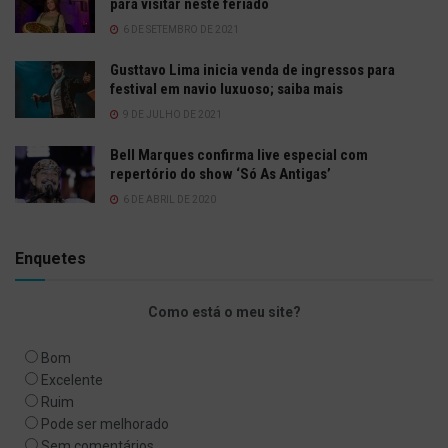
para visitar neste feriado
6 DE SETEMBRO DE 2021
Gusttavo Lima inicia venda de ingressos para
festival em navio luxuoso; saiba mais
9 DE JULHO DE 2021
Bell Marques confirma live especial com
repertório do show ‘Só As Antigas’
6 DE ABRIL DE 2020
Enquetes
Como está o meu site?
Bom
Excelente
Ruim
Pode ser melhorado
Sem comentários