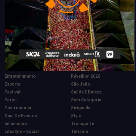
Categorias
Camarote Vip Junino
Marketing E Negócios
Cidade
Música
Destaques
News Tech
Entretenimento
Réveillon 2026
Esporte
São João
Festival
Saúde E Beleza
Fortal
Sem Categoria
Gastronomia
Siriguella
Guia De Eventos
Style
Influencers
Transporte
Lifestyle + Social
Turismo