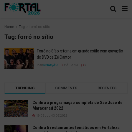
Home
Tag
forró no sítio
Tag:
forró no sítio
Forró no Sítio retorna em grande estilo com gravação
do DVD de Zé Cantor
POR
REDAÇÃO
HÁ 1 ANO
0
TRENDING
COMMENTS
RECENTES
Confira a programação completa do São João de
Maracanaú 2022
19 DE JULHO DE 2022
Confira 5 restaurantes temáticos em Fortaleza